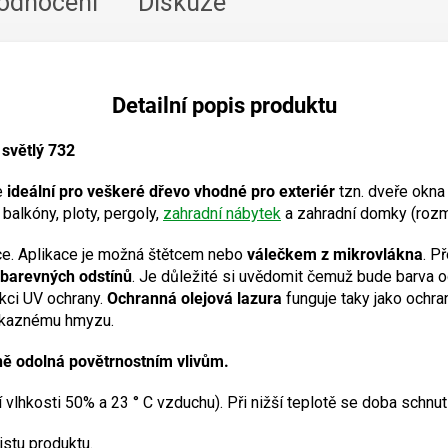
odnocení
Diskuze
Detailní popis produktu
světlý 732
e
ideální pro veškeré dřevo vhodné pro exteriér
tzn. dveře okna
 balkóny, ploty, pergoly,
zahradní nábytek
a zahradní domky (rozmě
e. Aplikace je možná štětcem nebo
válečkem z mikrovlákna
. P
 barevných odstínů
. Je důležité si uvědomit čemuž bude barva o
kci UV ochrany.
Ochranná olejová lazura
funguje taky jako ochr
vokaznému hmyzu.
ě odolná povětrnostním vlivům.
ní vlhkosti 50% a 23 ° C vzduchu). Při nižší teplotě se doba schnut
stu produktu.