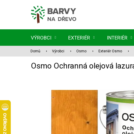
Přejít
na
obsah
VÝROBCI
EXTERIÉR
INTERIÉR
Domů
Výrobci
Osmo
Exteriér Osmo
Osmo Ochranná olejová lazur