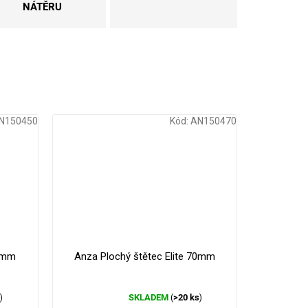
NÁTĚRU
N150450
Kód:
AN150470
50mm
Anza Plochý štětec Elite 70mm
s
SKLADEM
>20 ks
)
(
)
Průměrné