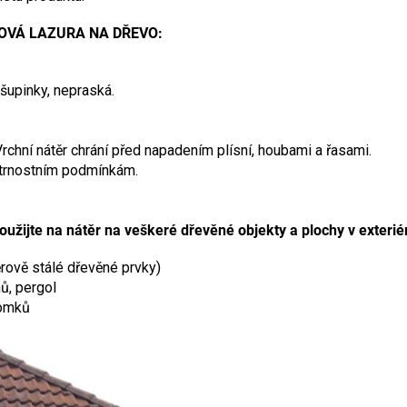
JOVÁ LAZURA NA DŘEVO:
šupinky, nepraská.
Vrchní nátěr chrání před napadením plísní, houbami a řasami.
ětrnostním podmínkám.
e na nátěr na veškeré dřevěné objekty a plochy v exterié
rově stálé dřevěné prvky)
ů, pergol
domků