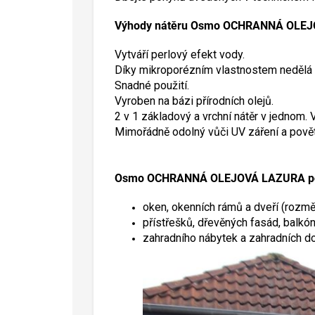
Výhody nátěru Osmo OCHRANNÁ OLE
Vytváří perlový efekt vody.
Díky mikroporézním vlastnostem nedělá 
Snadné použití.
Vyroben na bázi přírodních olejů.
2 v 1 základový a vrchní nátěr v jednom. 
Mimořádně odolný vůči UV záření a pov
Osmo OCHRANNÁ OLEJOVÁ LAZURA použijt
oken, okenních rámů a dveří (rozmě
přístřešků, dřevěných fasád, balkón
zahradního nábytek a zahradních 