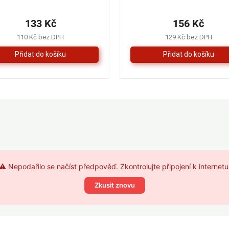
hodnocení
hodnocení
produktu
produktu
133 Kč
156 Kč
je
je
5,0
4,0
110 Kč bez DPH
129 Kč bez DPH
z
z
5
5
hvězdiček.
hvězdiček.
⚠️ Nepodařilo se načíst předpověď. Zkontrolujte připojení k internetu
Zkusit znovu