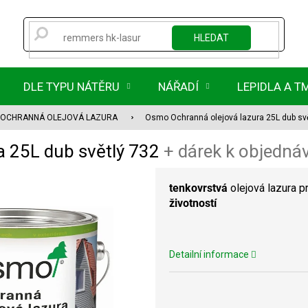
HLEDAT
DLE TYPU NÁTĚRU
NÁŘADÍ
LEPIDLA A T
OCHRANNÁ OLEJOVÁ LAZURA
Osmo Ochranná olejová lazura 25L dub sv
a 25L dub světlý 732
+ dárek k objedn
tenkovrstvá
olejová lazura p
životností
Detailní informace