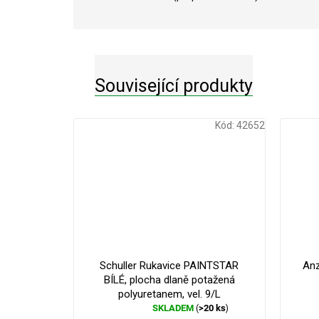
Související produkty
Kód:
42652
Schuller Rukavice PAINTSTAR
Anz
BÍLÉ, plocha dlaně potažená
polyuretanem, vel. 9/L
SKLADEM
>20 ks
(
)
Průměrné