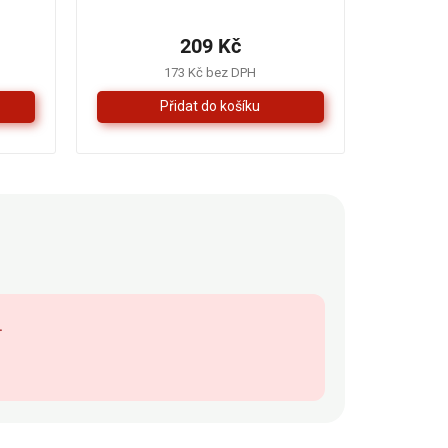
hodnocení
produktu
209 Kč
je
5,0
173 Kč bez DPH
z
5
hvězdiček.
.