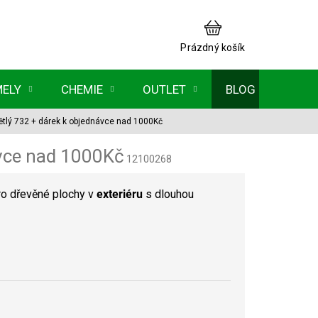
NÁKUPNÍ
KOŠÍK
Prázdný košík
MELY
CHEMIE
OUTLET
BLOG
ětlý 732
+ dárek k objednávce nad 1000Kč
ávce nad 1000Kč
12100268
ro dřevěné plochy v
exteriéru
s dlouhou