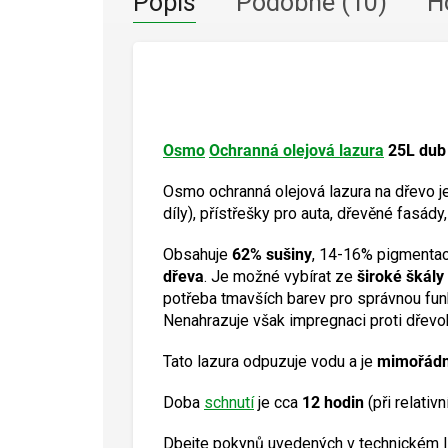
Popis
Podobné (10)
H
Osmo
Ochranná olejová lazura
25L dub 
Osmo ochranná olejová lazura na dřevo j
díly), přístřešky pro auta, dřevěné fasády,
Obsahuje
62% sušiny
, 14-16% pigmentac
dřeva
. Je možné vybírat ze
široké škály
potřeba tmavších barev pro správnou fun
Nenahrazuje však impregnaci proti dře
Tato lazura odpuzuje vodu a je
mimořádn
Doba
schnutí
je cca
12 hodin
(při relativ
Dbejte pokynů uvedených v technickém li