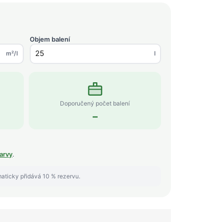
Objem balení
m²/l
l
Doporučený počet balení
–
arvy
.
maticky přidává 10 % rezervu.