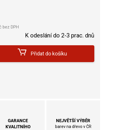
č bez DPH
Měrná
K odeslání do 2-3 prac. dnů
cena:
Přidat do košíku
GARANCE
NEJVĚTŠÍ VÝBĚR
KVALITNÍHO
barev na dřevo v ČR