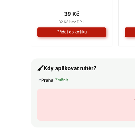
hodnocení
produktu
39 Kč
je
5,0
32 Kč bez DPH
z
5
hvězdiček.
🖌️
Kdy aplikovat nátěr?
📍
Praha
Změnit