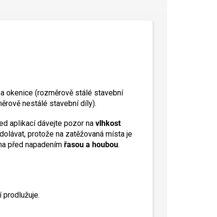
 a okenice (rozměrově stálé stavební
rově nestálé stavební díly).
řed aplikací dávejte pozor na
vlhkost
dolávat, protože na zatěžovaná místa je
ana před napadením
řasou a houbou
.
í prodlužuje.