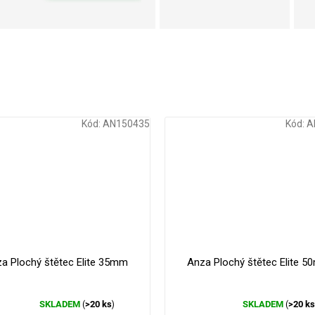
Kód:
AN150435
Kód:
A
a Plochý štětec Elite 35mm
Anza Plochý štětec Elite 
SKLADEM
>20 ks
SKLADEM
>20 k
(
)
(
Průměrné
Průměrné