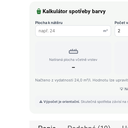
Kalkulátor spotřeby barvy
Plocha k nátěru
Počet v
m²
Natíraná plocha včetně vrstev
–
Načteno z vydatnosti 24,0 m²/l. Hodnotu lze upravit
💡 N
⚠️
Výpočet je orientační.
Skutečná spotřeba závisí na s