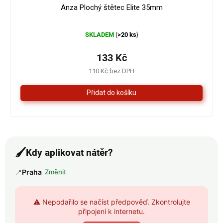
Anza Plochý štětec Elite 35mm
Průměrné
SKLADEM
>20 ks
(
)
hodnocení
produktu
je
133 Kč
5,0
110 Kč bez DPH
z
5
hvězdiček.
🖌️
Kdy aplikovat nátěr?
📍
Praha
Změnit
⚠️ Nepodařilo se načíst předpověď. Zkontrolujte
připojení k internetu.