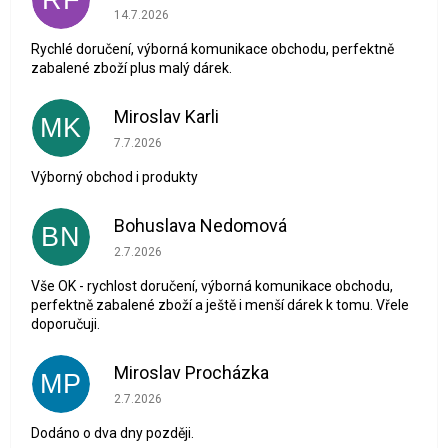
Hodnocení obchodu je 5 z 5 hvězdiček.
14.7.2026
Rychlé doručení, výborná komunikace obchodu, perfektně
zabalené zboží plus malý dárek.
Miroslav Karli
MK
Hodnocení obchodu je 5 z 5 hvězdiček.
7.7.2026
Výborný obchod i produkty
Bohuslava Nedomová
BN
Hodnocení obchodu je 5 z 5 hvězdiček.
2.7.2026
Vše OK - rychlost doručení, výborná komunikace obchodu,
perfektně zabalené zboží a ještě i menší dárek k tomu. Vřele
doporučuji.
Miroslav Procházka
MP
Hodnocení obchodu je 1 z 5 hvězdiček.
2.7.2026
Dodáno o dva dny později.