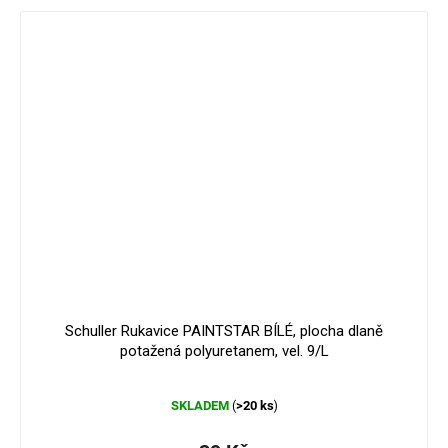
Schuller Rukavice PAINTSTAR BÍLÉ, plocha dlaně
potažená polyuretanem, vel. 9/L
Průměrné
SKLADEM
>20 ks
(
)
hodnocení
produktu
je