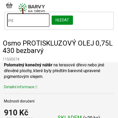
Přejít
na
NÁKUPNÍ
obsah
KOŠÍK
HLEDAT
Osmo PROTISKLUZOVÝ OLEJ 0,75L
430 bezbarvý
11500074
Polomatný konečný nátěr
na terasové dřevo nebo jiné
dřevěné plochy, které byly předtím barevně upravené
pigmentovým olejem.
Detailní informace
Možnosti doručení
910 Kč
SKLADEM
(
>20 ks
)