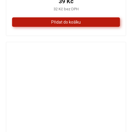
39 Kč
5,0
32 Kč bez DPH
z
5
hvězdiček.