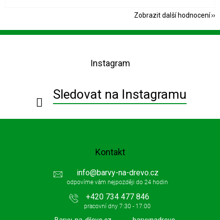
Zobrazit další hodnocení
Z
á
p
Instagram
a
t
í
Sledovat na Instagramu
Kontakt
info
@
barvy-na-drevo.cz
+420 734 477 846
Barvy-na-dřevo.cz
barvynadrevo