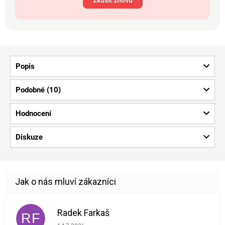
Popis
Podobné (10)
Hodnocení
Diskuze
Radek Farkaš
RF
Hodnocení obchodu je 5 z 5 hvězdiček.