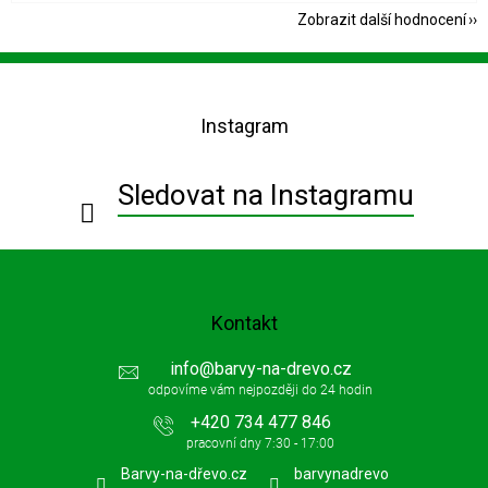
Zobrazit další hodnocení
Z
á
p
Instagram
a
t
í
Sledovat na Instagramu
Kontakt
info
@
barvy-na-drevo.cz
+420 734 477 846
Barvy-na-dřevo.cz
barvynadrevo