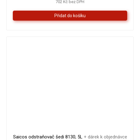
702 Kč bez DPH
1 870 Kč
–9 %
Saicos odstraňovač šedi 8130; 5L
+ dárek k objednávce