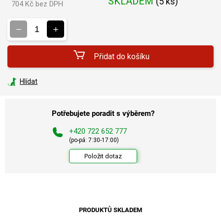
SKLADEM
(
5 ks
)
704 Kč bez DPH
Měrná
cena:
Přidat do košíku
Hlídat
Potřebujete poradit s výběrem?
+420 722 652 777
(po-pá: 7:30-17:00)
Položit dotaz
PRODUKTŮ SKLADEM