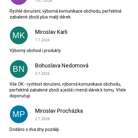
14.7.2026
Rychlé doručení, výborná komunikace obchodu, perfektně
zabalené zboží plus malý dárek.
Miroslav Karli
MK
Hodnocení obchodu je 5 z 5 hvězdiček.
7.7.2026
Výborný obchod i produkty
Bohuslava Nedomová
BN
Hodnocení obchodu je 5 z 5 hvězdiček.
2.7.2026
Vše OK - rychlost doručení, výborná komunikace obchodu,
perfektně zabalené zboží a ještě i menší dárek k tomu. Vřele
doporučuji.
Miroslav Procházka
MP
Hodnocení obchodu je 1 z 5 hvězdiček.
2.7.2026
Dodáno o dva dny později.