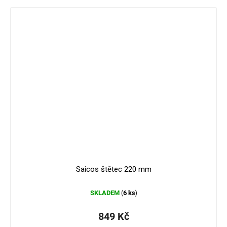
934 Kč
–9 %
Saicos štětec 220 mm
SKLADEM
6 ks
(
)
849 Kč