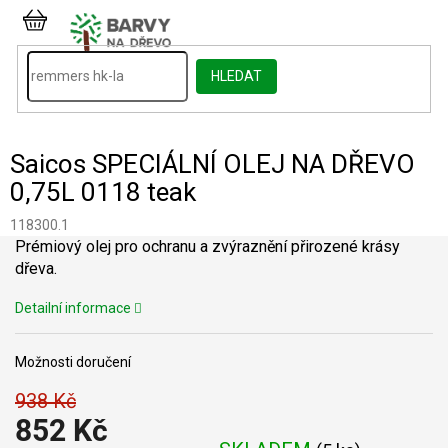
Přejít
na
NÁKUPNÍ
obsah
KOŠÍK
HLEDAT
Saicos SPECIÁLNÍ OLEJ NA DŘEVO
0,75L 0118 teak
118300.1
Prémiový olej pro ochranu a zvýraznění přirozené krásy
dřeva.
Detailní informace
Možnosti doručení
938 Kč
852 Kč