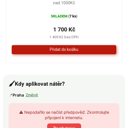
nad 1000Kč
SKLADEM
7 ks
(
)
1 700 Kč
1 405 Kč bez DPH
🖌️
Kdy aplikovat nátěr?
📍
Praha
Změnit
⚠️ Nepodařilo se načíst předpověď. Zkontrolujte
připojení k internetu.
Zkusit znovu