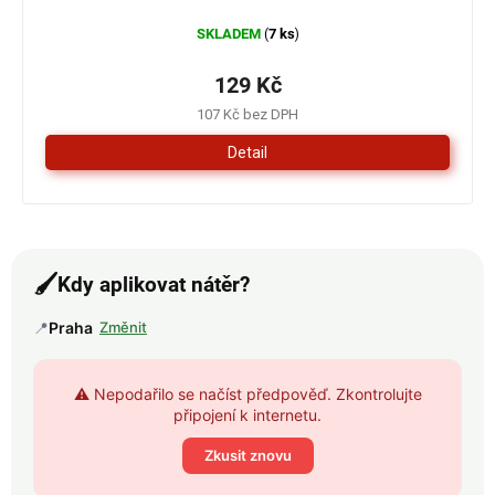
SKLADEM
7 ks
(
)
129 Kč
107 Kč bez DPH
Detail
🖌️
Kdy aplikovat nátěr?
📍
Praha
Změnit
⚠️ Nepodařilo se načíst předpověď. Zkontrolujte
připojení k internetu.
Zkusit znovu