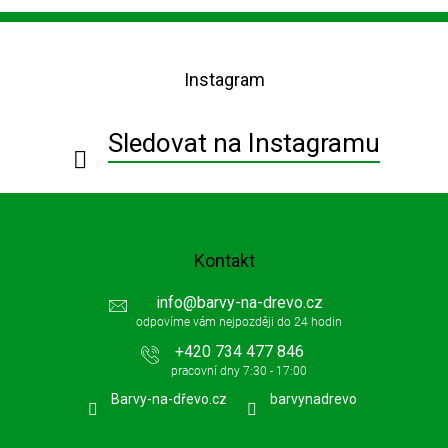
Z
á
p
Instagram
a
t
í
Sledovat na Instagramu
Kontakt
info
@
barvy-na-drevo.cz
+420 734 477 846
Barvy-na-dřevo.cz
barvynadrevo