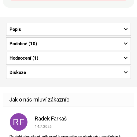
Popis
Podobné (10)
Hodnocení (1)
Diskuze
Radek Farkaš
RF
Hodnocení obchodu je 5 z 5 hvězdiček.
14.7.2026
Rychlé doručení, výborná komunikace obchodu, perfektně