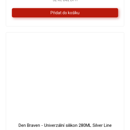
z
5
hvězdiček.
Den Braven - Univerzální silikon 280ML Silver Line