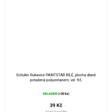
Schuller Rukavice PAINTSTAR BÍLÉ, plocha dlaně
potažená polyuretanem, vel. 9/L
Průměrné
SKLADEM
>20 ks
(
)
hodnocení
produktu
je
39 Kč
5,0
32 Kč bez DPH