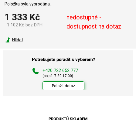
Položka byla vyprodána…
1 333 Kč
nedostupné -
1 102 Kč bez DPH
dostupnost na dotaz
Měrná
cena:
Hlídat
Potřebujete poradit s výběrem?
+420 722 652 777
(po-pá: 7:30-17:00)
Položit dotaz
PRODUKTŮ SKLADEM