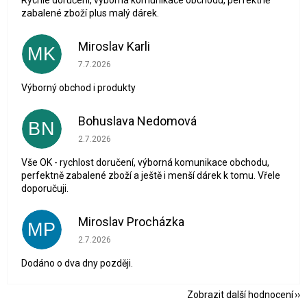
zabalené zboží plus malý dárek.
Miroslav Karli
MK
Hodnocení obchodu je 5 z 5 hvězdiček.
7.7.2026
Výborný obchod i produkty
Bohuslava Nedomová
BN
Hodnocení obchodu je 5 z 5 hvězdiček.
2.7.2026
Vše OK - rychlost doručení, výborná komunikace obchodu,
perfektně zabalené zboží a ještě i menší dárek k tomu. Vřele
doporučuji.
Miroslav Procházka
MP
Hodnocení obchodu je 1 z 5 hvězdiček.
2.7.2026
Dodáno o dva dny později.
Zobrazit další hodnocení