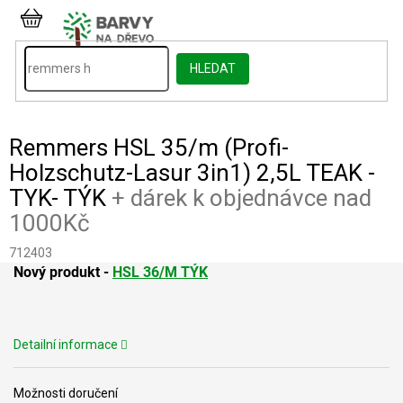
Přejít
na
NÁKUPNÍ
obsah
KOŠÍK
HLEDAT
Remmers HSL 35/m (Profi-
Holzschutz-Lasur 3in1) 2,5L TEAK -
TYK- TÝK
+ dárek k objednávce nad
1000Kč
712403
Nový produkt -
HSL 36/M TÝK
Detailní informace
Možnosti doručení