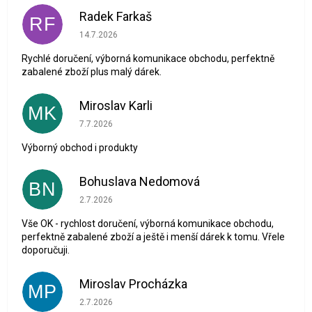
Radek Farkaš
RF
Hodnocení obchodu je 5 z 5 hvězdiček.
14.7.2026
Rychlé doručení, výborná komunikace obchodu, perfektně
zabalené zboží plus malý dárek.
Miroslav Karli
MK
Hodnocení obchodu je 5 z 5 hvězdiček.
7.7.2026
Výborný obchod i produkty
Bohuslava Nedomová
BN
Hodnocení obchodu je 5 z 5 hvězdiček.
2.7.2026
Vše OK - rychlost doručení, výborná komunikace obchodu,
perfektně zabalené zboží a ještě i menší dárek k tomu. Vřele
doporučuji.
Miroslav Procházka
MP
Hodnocení obchodu je 1 z 5 hvězdiček.
2.7.2026