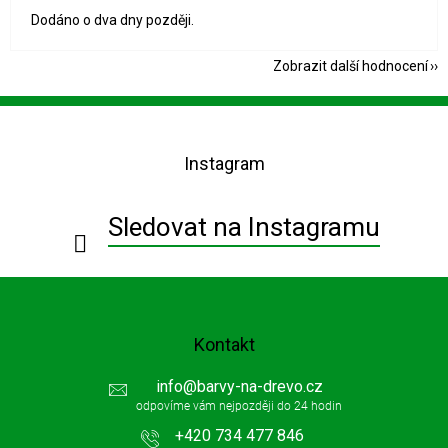
Dodáno o dva dny později.
Zobrazit další hodnocení
Z
á
p
Instagram
a
t
í
Sledovat na Instagramu
Kontakt
info
@
barvy-na-drevo.cz
+420 734 477 846