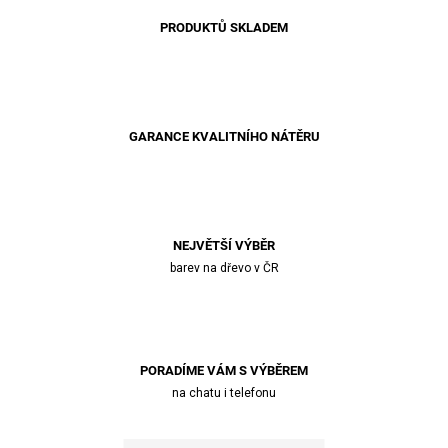
PRODUKTŮ SKLADEM
GARANCE KVALITNÍHO NÁTĚRU
NEJVĚTŠÍ VÝBĚR
barev na dřevo v ČR
PORADÍME VÁM S VÝBĚREM
na chatu i telefonu