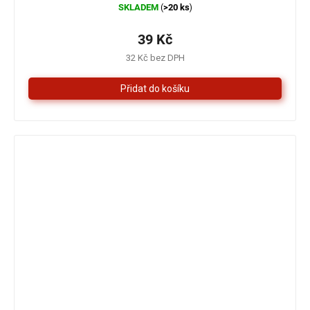
SKLADEM
>20 ks
(
)
hodnocení
produktu
je
39 Kč
5,0
32 Kč bez DPH
z
5
hvězdiček.