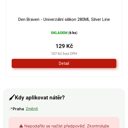
Den Braven - Univerzální silikon 280ML Silver Line
SKLADEM
6 ks
(
)
129 Kč
107 Kč bez DPH
Detail
🖌️
Kdy aplikovat nátěr?
📍
Praha
Změnit
⚠️ Nepodařilo se načíst předpověď. Zkontrolujte