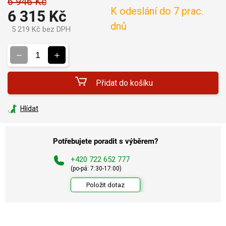
6 946 Kč
K odeslání do 7 prac.
6 315 Kč
dnů
5 219 Kč bez DPH
Měrná
cena:
Přidat do košíku
Hlídat
Potřebujete poradit s výběrem?
+420 722 652 777
(po-pá: 7:30-17:00)
Položit dotaz