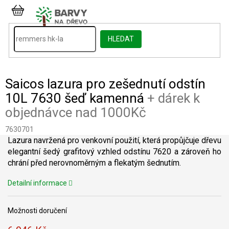
Přejít
na
NÁKUPNÍ
obsah
KOŠÍK
HLEDAT
Saicos lazura pro zešednutí odstín
10L 7630 šeď kamenná
+ dárek k
objednávce nad 1000Kč
7630701
Lazura navržená pro venkovní použití, která propůjčuje dřevu
elegantní šedý grafitový vzhled odstínu 7620 a zároveň ho
chrání před nerovnoměrným a flekatým šednutím.
Detailní informace
Možnosti doručení