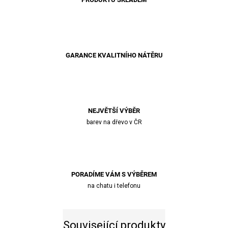
GARANCE KVALITNÍHO NÁTĚRU
NEJVĚTŠÍ VÝBĚR
barev na dřevo v ČR
PORADÍME VÁM S VÝBĚREM
na chatu i telefonu
Související produkty