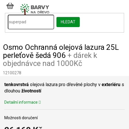
Přejít
na
NÁKUPNÍ
obsah
KOŠÍK
HLEDAT
Osmo Ochranná olejová lazura 25L
perleťově šedá 906
+ dárek k
objednávce nad 1000Kč
12100278
tenkovrstvá
olejová lazura pro dřevěné plochy v
exteriéru
s
dlouhou
životností
Detailní informace
Možnosti doručení