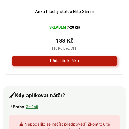
Anza Plochý štětec Elite 35mm
Průměrné
SKLADEM
>20 ks
(
)
hodnocení
produktu
je
133 Kč
5,0
110 Kč bez DPH
z
5
hvězdiček.
🖌️
Kdy aplikovat nátěr?
📍
Praha
Změnit
⚠️ Nepodařilo se načíst předpověď. Zkontrolujte