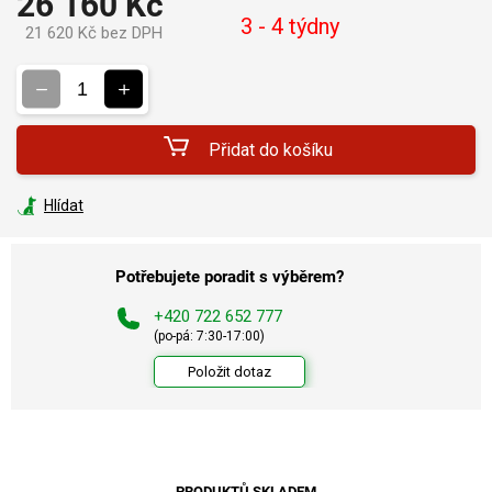
26 160 Kč
3 - 4 týdny
21 620 Kč bez DPH
Měrná
cena:
Přidat do košíku
Hlídat
Potřebujete poradit s výběrem?
+420 722 652 777
(po-pá: 7:30-17:00)
Položit dotaz
PRODUKTŮ SKLADEM