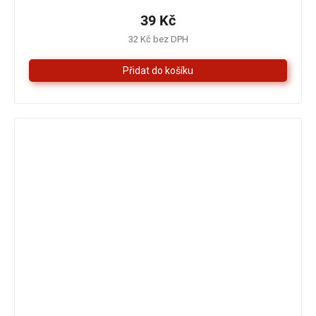
produktu
je
39 Kč
5,0
32 Kč bez DPH
z
5
hvězdiček.