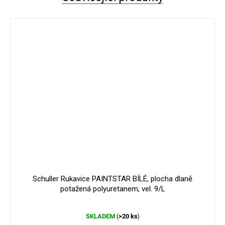
Schuller Rukavice PAINTSTAR BÍLÉ, plocha dlaně
potažená polyuretanem, vel. 9/L
Průměrné
SKLADEM
>20 ks
(
)
hodnocení