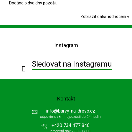
Dodáno o dva dny později.
Zobrazit další hodnocení
Z
á
p
Instagram
a
t
í
Sledovat na Instagramu
Kontakt
info
@
barvy-na-drevo.cz
+420 734 477 846