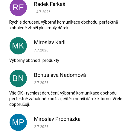
Radek Farkaš
RF
Hodnocení obchodu je 5 z 5 hvězdiček.
14.7.2026
Rychlé doručení, výborná komunikace obchodu, perfektně
zabalené zboží plus malý dárek.
Miroslav Karli
MK
Hodnocení obchodu je 5 z 5 hvězdiček.
7.7.2026
Výborný obchod i produkty
Bohuslava Nedomová
BN
Hodnocení obchodu je 5 z 5 hvězdiček.
2.7.2026
Vše OK - rychlost doručení, výborná komunikace obchodu,
perfektně zabalené zboží a ještě i menší dárek k tomu. Vřele
doporučuji.
Miroslav Procházka
MP
Hodnocení obchodu je 1 z 5 hvězdiček.
2.7.2026