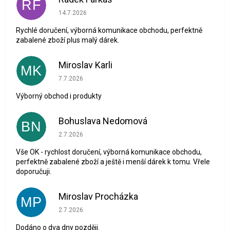
RF
Hodnocení obchodu je 5 z 5 hvězdiček.
14.7.2026
Rychlé doručení, výborná komunikace obchodu, perfektně
zabalené zboží plus malý dárek.
Miroslav Karli
MK
Hodnocení obchodu je 5 z 5 hvězdiček.
7.7.2026
Výborný obchod i produkty
Bohuslava Nedomová
BN
Hodnocení obchodu je 5 z 5 hvězdiček.
2.7.2026
Vše OK - rychlost doručení, výborná komunikace obchodu,
perfektně zabalené zboží a ještě i menší dárek k tomu. Vřele
doporučuji.
Miroslav Procházka
MP
Hodnocení obchodu je 1 z 5 hvězdiček.
2.7.2026
Dodáno o dva dny později.