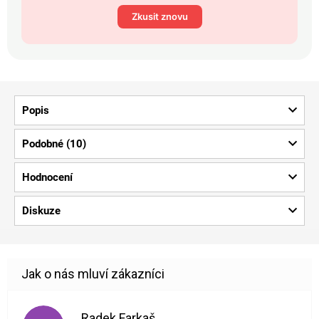
Zkusit znovu
Popis
Podobné (10)
Hodnocení
Diskuze
Radek Farkaš