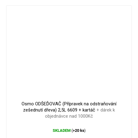
1 563 Kč
–0 %
Osmo ODŠEĎOVAČ (Přípravek na odstraňování
zešednutí dřeva) 2,5L 6609 + kartáč
+ dárek k
objednávce nad 1000Kč
SKLADEM
>20 ks
(
)