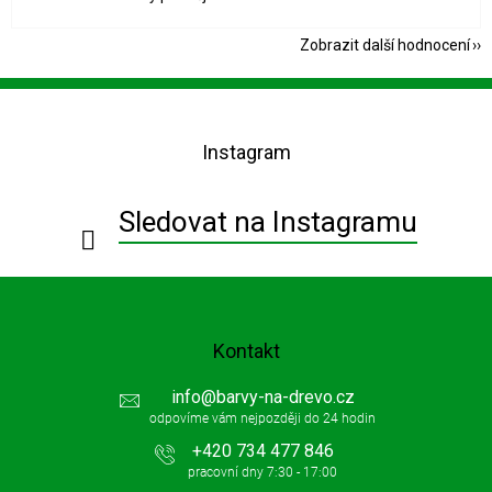
Zobrazit další hodnocení
Z
á
p
Instagram
a
t
í
Sledovat na Instagramu
Kontakt
info
@
barvy-na-drevo.cz
+420 734 477 846