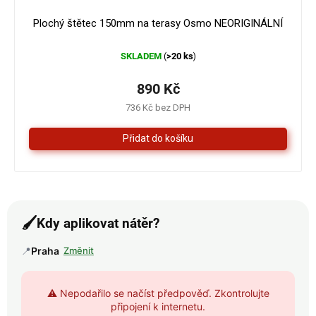
Plochý štětec 150mm na terasy Osmo NEORIGINÁLNÍ
SKLADEM
>20 ks
(
)
890 Kč
736 Kč bez DPH
🖌️
Kdy aplikovat nátěr?
📍
Praha
Změnit
⚠️ Nepodařilo se načíst předpověď. Zkontrolujte
připojení k internetu.