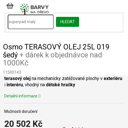
Přejít
na
NÁKUPNÍ
obsah
KOŠÍK
HLEDAT
Osmo TERASOVÝ OLEJ 25L 019
šedý
+ dárek k objednávce nad
1000Kč
11500143
terasový olej
na mechanicky zatěžované plochy v
exteriéru
i
interéru
, vhodný na
dětské hračky
Detailní informace
Možnosti doručení
20 502 Kč