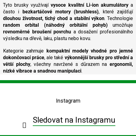
Tyto brusky využívají
vysoce kvalitní Li‑ion akumulátory
r
a
v
často i
bezkartáčové motory (brushless)
, které zajišťují
k
dlouhou životnost, tichý chod a stabilní výkon
. Technologie
y
random orbital (náhodný orbitální pohyb)
umožňuje
v
rovnoměrné broušení povrchu
a dosažení profesionálního
ý
výsledku na dřevě, laku, plastu nebo kovu.
p
i
Kategorie zahrnuje
kompaktní modely vhodné pro jemné
s
u
dokončovací práce
, ale také
výkonnější brusky pro střední a
větší plochy
, všechny navržené s důrazem na
ergonomii,
nízké vibrace a snadnou manipulaci
.
Z
á
p
Instagram
a
t
í
Sledovat na Instagramu