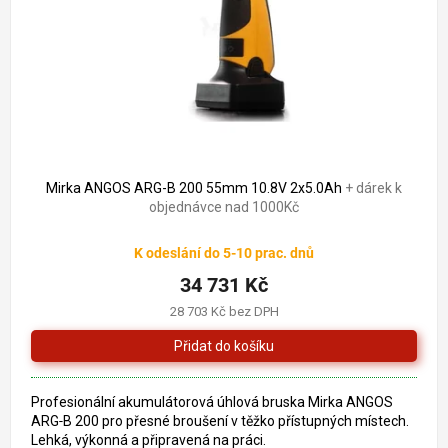
o
k
d
t
u
ů
k
t
ů
Mirka ANGOS ARG-B 200 55mm 10.8V 2x5.0Ah
+ dárek k
objednávce nad 1000Kč
K odeslání do 5-10 prac. dnů
34 731 Kč
28 703 Kč bez DPH
Profesionální akumulátorová úhlová bruska Mirka ANGOS
ARG‑B 200 pro přesné broušení v těžko přístupných místech.
Lehká, výkonná a připravená na práci.