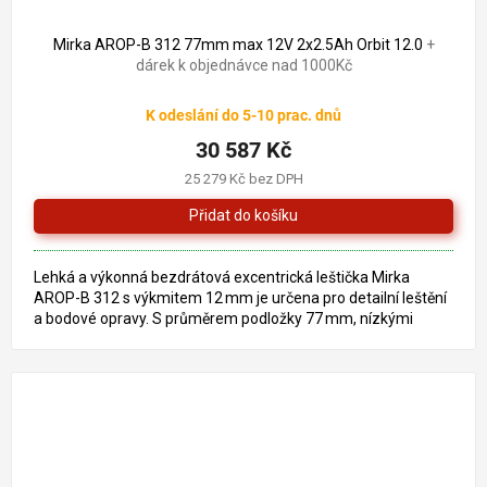
Mirka AROP-B 312 77mm max 12V 2x2.5Ah Orbit 12.0
+
dárek k objednávce nad 1000Kč
K odeslání do 5-10 prac. dnů
30 587 Kč
25 279 Kč bez DPH
Lehká a výkonná bezdrátová excentrická leštička Mirka
AROP-B 312 s výkmitem 12 mm je určena pro detailní leštění
a bodové opravy. S průměrem podložky 77 mm, nízkými
vibracemi a...