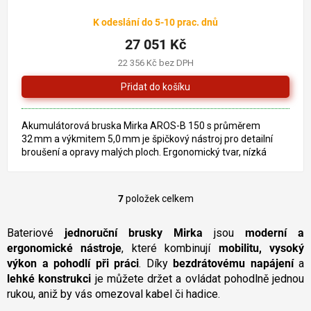
K odeslání do 5-10 prac. dnů
27 051 Kč
22 356 Kč bez DPH
Akumulátorová bruska Mirka AROS-B 150 s průměrem
32 mm a výkmitem 5,0 mm je špičkový nástroj pro detailní
broušení a opravy malých ploch. Ergonomický tvar, nízká
hmotnost,...
7
položek celkem
O
v
l
Bateriové
jednoruční brusky Mirka
jsou
moderní a
á
ergonomické nástroje
, které kombinují
mobilitu, vysoký
d
výkon a pohodlí při práci
. Díky
bezdrátovému napájení
a
a
lehké konstrukci
je můžete držet a ovládat pohodlně jednou
c
rukou, aniž by vás omezoval kabel či hadice.
í
p