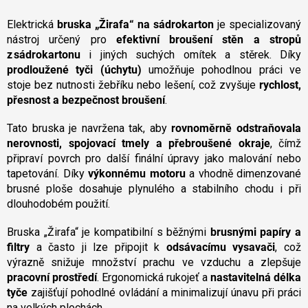
v
l
Elektrická
bruska „Žirafa“ na sádrokarton
je specializovaný
á
nástroj určený pro
efektivní broušení stěn a stropů
d
z sádrokartonu
i jiných suchých omítek a stěrek. Díky
a
prodloužené tyči (úchytu)
umožňuje pohodlnou práci ve
c
stoje bez nutnosti žebříku nebo lešení, což zvyšuje
rychlost,
í
přesnost a bezpečnost broušení
p
.
r
v
Tato bruska je navržena tak, aby
rovnoměrně odstraňovala
k
nerovnosti, spojovací tmely a přebroušené okraje
, čímž
y
připraví povrch pro další finální úpravy jako malování nebo
v
tapetování. Díky
výkonnému motoru
a vhodně dimenzované
ý
brusné ploše dosahuje plynulého a stabilního chodu i při
p
dlouhodobém použití.
i
s
u
Bruska „Žirafa“ je kompatibilní s běžnými
brusnými papíry a
filtry
a často ji lze připojit k
odsávacímu vysavači
, což
výrazně snižuje množství prachu ve vzduchu a zlepšuje
pracovní prostředí
. Ergonomická rukojeť a
nastavitelná délka
tyče
zajišťují pohodlné ovládání a minimalizují únavu při práci
na velkých plochách.