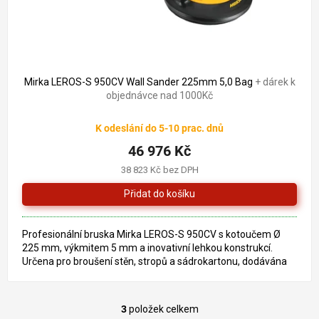
Mirka LEROS-S 950CV Wall Sander 225mm 5,0 Bag
+ dárek k
objednávce nad 1000Kč
K odeslání do 5-10 prac. dnů
46 976 Kč
38 823 Kč bez DPH
Profesionální bruska Mirka LEROS-S 950CV s kotoučem Ø
225 mm, výkmitem 5 mm a inovativní lehkou konstrukcí.
Určena pro broušení stěn, stropů a sádrokartonu, dodávána
včetně...
3
položek celkem
O