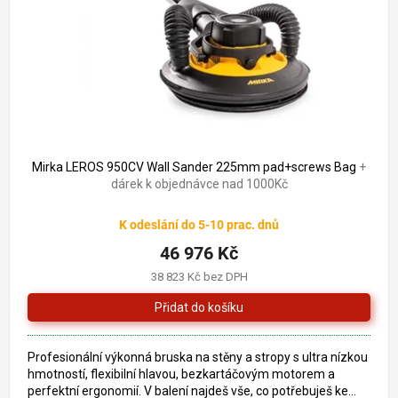
o
k
d
t
u
ů
k
t
ů
Mirka LEROS 950CV Wall Sander 225mm pad+screws Bag
+
dárek k objednávce nad 1000Kč
K odeslání do 5-10 prac. dnů
46 976 Kč
38 823 Kč bez DPH
Profesionální výkonná bruska na stěny a stropy s ultra nízkou
hmotností, flexibilní hlavou, bezkartáčovým motorem a
perfektní ergonomií. V balení najdeš vše, co potřebuješ ke...