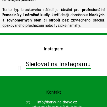
Tento typ bruskového nářadí je ideální pro
profesionální
řemeslníky i náročné kutily
, kteří chtějí dosáhnout
hladkých
a rovnoměrných stěn či stropů
bez zbytečného prachu,
opakovaného přecházení nebo fyzické námahy.
Z
á
p
Instagram
a
t
í
Sledovat na Instagramu
Kontakt
info
@
barvy-na-drevo.cz