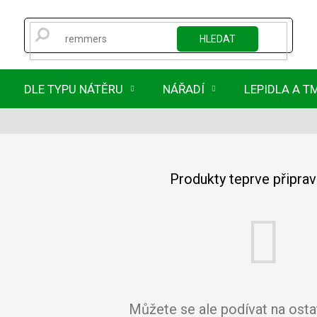
HLEDAT
DLE TYPU NÁTĚRU
NÁŘADÍ
LEPIDLA A T
Produkty teprve připra
Můžete se ale podívat na ostat