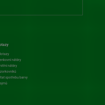
otazy
dotazy
enkovní nátěry
itřní nátěry
zorkovníků
ítat spotřebu barvy
pojmů