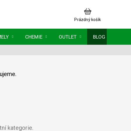
NÁKUPNÍ
KOŠÍK
Prázdný košík
MELY
CHEMIE
OUTLET
BLOG
vujeme.
ní kategorie.