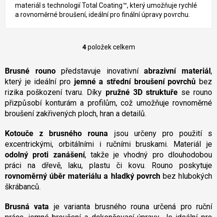
materiál s technologií Total Coating™, který umožňuje rychlé
a rovnoměrné broušení, ideální pro finální úpravy povrchu.
4
položek celkem
O
v
l
Brusné rouno
představuje inovativní
abrazivní materiál
,
á
který je ideální pro
jemné a střední broušení povrchů
bez
d
rizika poškození tvaru. Díky
pružné 3D struktuře
se rouno
a
přizpůsobí konturám a profilům, což umožňuje rovnoměrné
c
broušení zakřivených ploch, hran a detailů.
í
p
Kotouče z brusného rouna
r
jsou určeny pro použití s
v
excentrickými, orbitálními i ručními bruskami. Materiál je
k
odolný proti zanášení
, takže je vhodný pro dlouhodobou
y
práci na dřevě, laku, plastu či kovu. Rouno poskytuje
v
rovnoměrný úběr materiálu a hladký povrch
bez hlubokých
ý
škrábanců.
p
i
Brusná vata
je varianta brusného rouna určená pro ruční
s
u