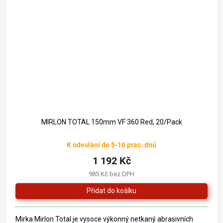
MIRLON TOTAL 150mm VF 360 Red, 20/Pack
K odeslání do 5-10 prac. dnů
1 192 Kč
985 Kč bez DPH
Mirka Mirlon Total je vysoce výkonný ne­tka­ný abrasivních