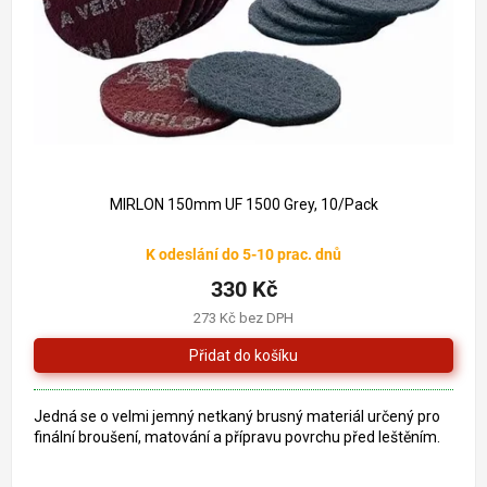
o
k
d
t
u
ů
k
t
ů
393 Kč
–16 %
MIRLON 150mm UF 1500 Grey, 10/Pack
K odeslání do 5-10 prac. dnů
330 Kč
273 Kč bez DPH
Jedná se o velmi jemný netkaný brusný materiál určený pro
finální broušení, matování a přípravu povrchu před leštěním.