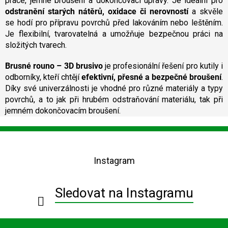
práce, jemné broušení a dokončovací úpravy. Je ideální pro
odstranění starých nátěrů, oxidace či nerovností
a skvěle
se hodí pro přípravu povrchů před lakováním nebo leštěním.
Je flexibilní, tvarovatelná a umožňuje bezpečnou práci na
složitých tvarech.
Brusné rouno – 3D brusivo
je profesionální řešení pro kutily i
odborníky, kteří chtějí
efektivní, přesné a bezpečné broušení
.
Díky své univerzálnosti je vhodné pro různé materiály a typy
povrchů, a to jak při hrubém odstraňování materiálu, tak při
jemném dokončovacím broušení.
Z
á
p
Instagram
a
t
í
Sledovat na Instagramu