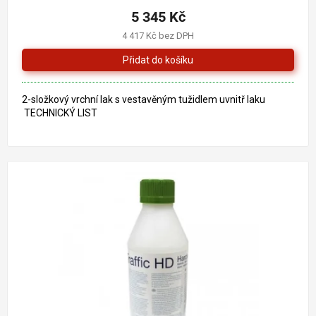
5 345 Kč
4 417 Kč bez DPH
2-složkový vrchní lak s vestavěným tužidlem uvnitř laku
TECHNICKÝ LIST