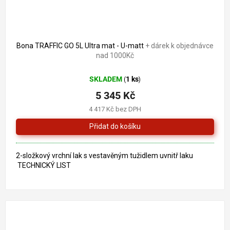
Bona TRAFFIC GO 5L Ultra mat - U-matt
+ dárek k objednávce
nad 1000Kč
SKLADEM
1 ks
(
)
5 345 Kč
4 417 Kč bez DPH
2-složkový vrchní lak s vestavěným tužidlem uvnitř laku
TECHNICKÝ LIST