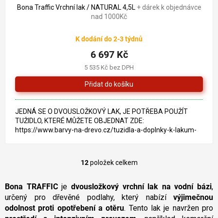
Bona Traffic Vrchní lak / NATURAL 4,5L
+ dárek k objednávce
nad 1000Kč
K dodání do 2-3 týdnů
6 697 Kč
5 535 Kč bez DPH
JEDNÁ SE O DVOUSLOŽKOVÝ LAK, JE POTŘEBA POUŽÍT
TUŽIDLO, KTERÉ MŮŽETE OBJEDNAT ZDE:
https://www.barvy-na-drevo.cz/tuzidla-a-doplnky-k-lakum-
2/bona-traffic-tuzidlo-0-45-l/
12
položek celkem
O
v
l
Bona TRAFFIC
je
dvousložkový vrchní lak na vodní bázi
,
á
určený pro dřevěné podlahy, který nabízí
výjimečnou
d
odolnost proti opotřebení a otěru
. Tento lak je navržen pro
a