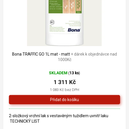
o
k
d
t
u
ů
k
t
ů
Bona TRAFFIC GO 1L mat - matt
+ dárek k objednávce nad
1000Kč
SKLADEM
13 ks
(
)
1 311 Kč
1 083 Kč bez DPH
2-složkový vrchní lak s vestavěným tužidlem uvnitř laku
TECHNICKÝ LIST