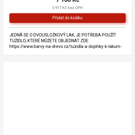
5 917 Kč bez DPH
JEDNÁ SE O DVOUSLOŽKOVÝ LAK, JE POTŘEBA POUŽÍT
TUŽIDLO, KTERÉ MŮŽETE OBJEDNAT ZDE:
https://www.barvy-na-drevo.cz/tuzidla-a-doplnky-k-lakum-
2/bona-traffic-tuzidlo-0-45-l/...