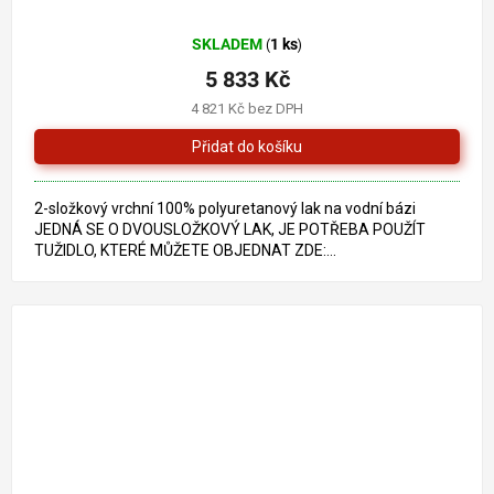
SKLADEM
1 ks
(
)
5 833 Kč
4 821 Kč bez DPH
2-složkový vrchní 100% polyuretanový lak na vodní bázi
JEDNÁ SE O DVOUSLOŽKOVÝ LAK, JE POTŘEBA POUŽÍT
TUŽIDLO, KTERÉ MŮŽETE OBJEDNAT ZDE:...