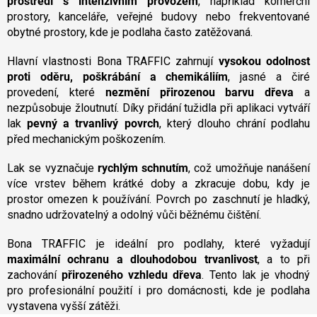
prostředí s intenzivním provozem
, například komerční
c
prostory, kanceláře, veřejné budovy nebo frekventované
í
obytné prostory, kde je podlaha často zatěžovaná.
p
r
v
Hlavní vlastnosti Bona TRAFFIC zahrnují
vysokou odolnost
k
proti oděru, poškrábání a chemikáliím
, jasné a čiré
y
provedení, které
nezmění přirozenou barvu dřeva
a
v
nezpůsobuje žloutnutí. Díky přidání tužidla při aplikaci vytváří
ý
lak
pevný a trvanlivý povrch
, který dlouho chrání podlahu
p
před mechanickým poškozením.
i
s
u
Lak se vyznačuje
rychlým schnutím
, což umožňuje nanášení
více vrstev během krátké doby a zkracuje dobu, kdy je
prostor omezen k používání. Povrch po zaschnutí je hladký,
snadno udržovatelný a odolný vůči běžnému čištění.
Bona TRAFFIC je ideální pro podlahy, které vyžadují
maximální ochranu a dlouhodobou trvanlivost
, a to při
zachování
přirozeného vzhledu dřeva
. Tento lak je vhodný
pro profesionální použití i pro domácnosti, kde je podlaha
vystavena vyšší zátěži.