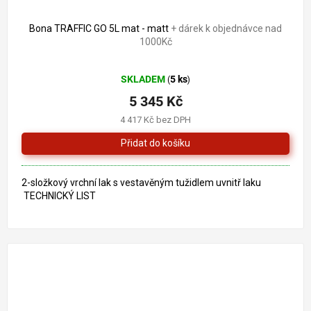
Bona TRAFFIC GO 5L mat - matt
+ dárek k objednávce nad
1000Kč
Průměrné
SKLADEM
5 ks
(
)
hodnocení
produktu
5 345 Kč
je
4 417 Kč bez DPH
5,0
z
5
hvězdiček.
2-složkový vrchní lak s vestavěným tužidlem uvnitř laku
TECHNICKÝ LIST