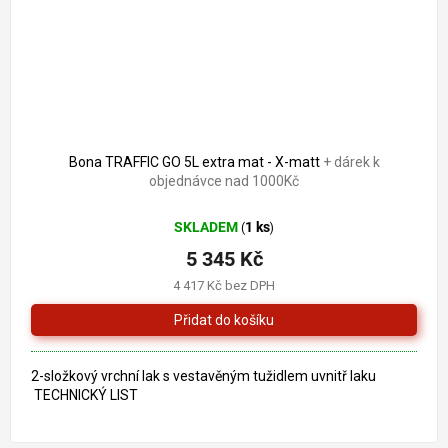
Bona TRAFFIC GO 5L extra mat - X-matt
+ dárek k
objednávce nad 1000Kč
SKLADEM
1 ks
(
)
5 345 Kč
4 417 Kč bez DPH
2-složkový vrchní lak s vestavěným tužidlem uvnitř laku
TECHNICKÝ LIST