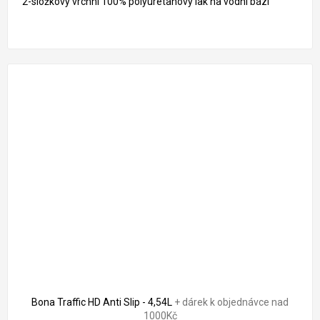
2-složkový vrchní 100% polyuretanový lak na vodní bázi
Bona Traffic HD Anti Slip - 4,54L
+ dárek k objednávce nad
1000Kč