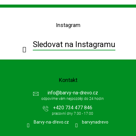
Z
á
p
Instagram
a
t
í
Sledovat na Instagramu
Kontakt
info
@
barvy-na-drevo.cz
+420 734 477 846
Barvy-na-dřevo.cz
barvynadrevo