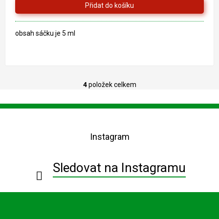
obsah sáčku je 5 ml
4
položek celkem
O
v
l
Z
á
á
d
p
a
Instagram
a
c
t
í
í
p
Sledovat na Instagramu
r
v
k
y
v
ý