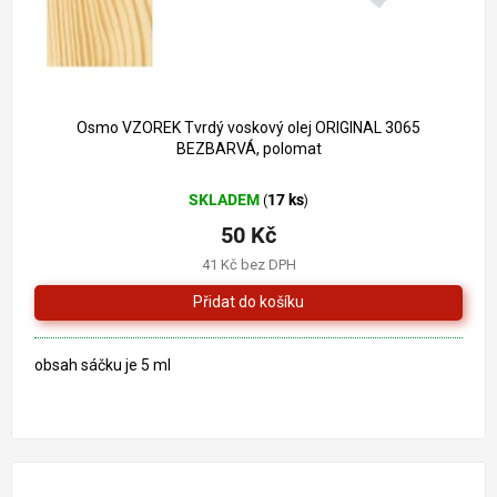
Osmo VZOREK Tvrdý voskový olej ORIGINAL 3065
BEZBARVÁ, polomat
SKLADEM
17 ks
(
)
50 Kč
41 Kč bez DPH
obsah sáčku je 5 ml