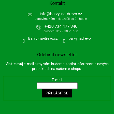
Kontakt
p
i
info
@
barvy-na-drevo.cz
s
u
+420 734 477 846
Barvy-na-dřevo.cz
barvynadrevo
Odebírat newsletter
Vložte svůj e-mail a my vám budeme zasílat informace o nových
produktech na našem e-shopu.
E-mail
PŘIHLÁSIT SE