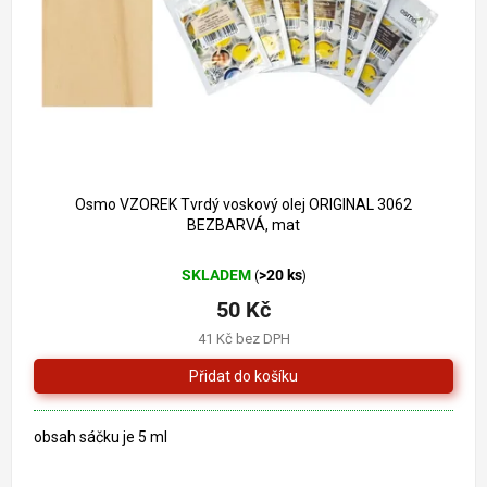
o
k
d
t
u
ů
k
t
ů
Osmo VZOREK Tvrdý voskový olej ORIGINAL 3062
BEZBARVÁ, mat
SKLADEM
>20 ks
(
)
50 Kč
41 Kč bez DPH
obsah sáčku je 5 ml