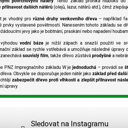
nými povrchovými nátěry
. Tento základ proniká hluboko do
á
d
e
přilnavost dalších nátěrů
(olejů, lazur, nátěrů atd.), čímž zlepšuj
a
c
t je vhodný pro
různé druhy venkovního dřeva
– například fas
í
é prvky vystavené povětrnosti. Nanesením tohoto základu se d
p
ežádoucími jevy jako je bobtnání, praskání nebo napadení houba
r
v
í výhodou
vodní báze
je nižší zápach a snazší použití ve sr
k
nační základ se rychle vstřebává a umožňuje následné úpravy d
y
ezanechává
souvislý film
, takže dřevo zůstává
prodyšné
a nebrán
v
ý
p
ce PNZ Impregnačního základu W je
jednoduchá
– provádí se
š
i
 dřeva. Obvykle se doporučuje jeden nátěr jako
základ před dalš
s
 chtějí
zabezpečit dřevo proti vlhkosti a zlepšit přilnavost nás
u
í úpravy.
Sledovat na Instagramu