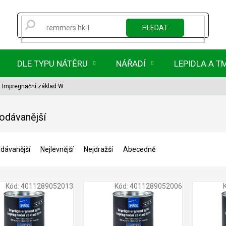
HLEDAT
DLE TYPU NÁTĚRU
NÁŘADÍ
LEPIDLA A T
 Impregnační základ W
odávanější
dávanější
Nejlevnější
Nejdražší
Abecedně
Kód:
4011289052013
Kód:
4011289052006