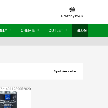
NÁKUPNÍ
KOŠÍK
Prázdný košík
MELY
CHEMIE
OUTLET
BLOG
3
položek celkem
Kód:
4011289052020