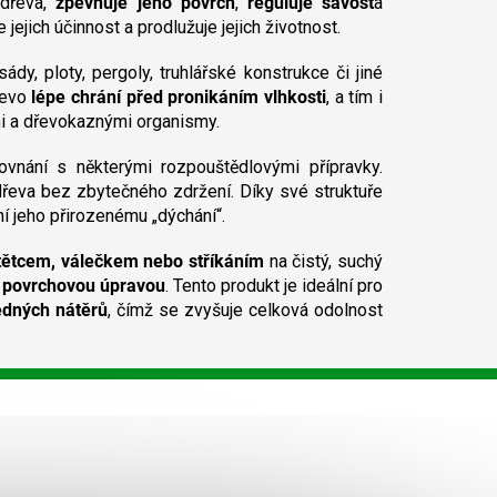
 dřeva,
zpevňuje jeho povrch
,
reguluje savost
a
e jejich účinnost a prodlužuje jejich životnost.
ády, ploty, pergoly, truhlářské konstrukce či jiné
řevo
lépe chrání před pronikáním vlhkosti
, a tím i
mi a dřevokaznými organismy.
ovnání s některými rozpouštědlovými přípravky.
řeva bez zbytečného zdržení. Díky své struktuře
í jeho přirozenému „dýchání“.
tětcem, válečkem nebo stříkáním
na čistý, suchý
í povrchovou úpravou
. Tento produkt je ideální pro
ledných nátěrů
, čímž se zvyšuje celková odolnost