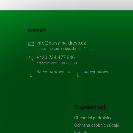
í
Kontakt
info
@
barvy-na-drevo.cz
+420 734 477 846
Barvy-na-dřevo.cz
barvynadrevo
O společnosti
Obchodní podmínky
Ochrana osobních údajů
Kontakt