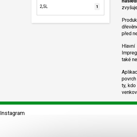
násled
2,5L
1
zvyšuj
Produk
dřevěn
před n
Hlavn
Impreg
také n
Aplika
povrch
ty, kdo
venkovn
Z
á
Instagram
p
a
t