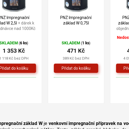
PNZ Impregnační
PNZ Impregnační
PNZ
lad W 2,5l
+ dárek k
základ W 0,75l
zákla
ednávce nad 1000Kč
objedn
Nedost
SKLADEM
6 ks
SKLADEM
1 ks
(
)
(
)
1 353 Kč
471 Kč
1 118 Kč bez DPH
389 Kč bez DPH
4 0
O
v
pregnační základ W
je
venkovní impregnační přípravek na vo
l