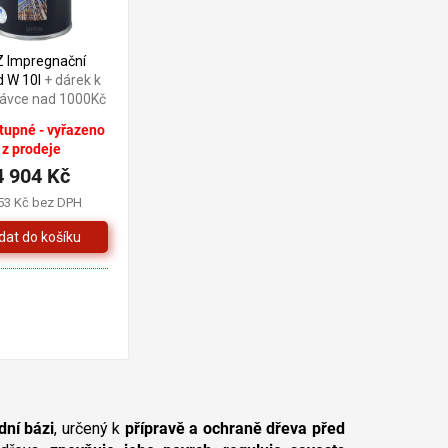
 Impregnační
d W 10l
+ dárek k
ávce nad 1000Kč
upné - vyřazeno
z prodeje
4 904 Kč
53 Kč bez DPH
dní bázi
, určený k
přípravě a ochraně dřeva před