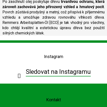
Po zaschnutí olej poskytuje dřevu
trvanlivou ochranu, která
zároveň zachovává jeho přirozený vzhled a hmatový pocit
.
Povrch zůstává prodyšný a matný, což přispívá k příjemnému
vzhledu a umožňuje zdravou rovnováhu vlhkosti dřeva.
Remmers Arbeitsplatten‑Öl [ECO] je tak vhodný pro všechny,
kdo chtějí kvalitní a estetickou úpravu dřeva bez použití
silných chemických látek.
Z
á
p
Instagram
a
t
í
Sledovat na Instagramu
Kontakt