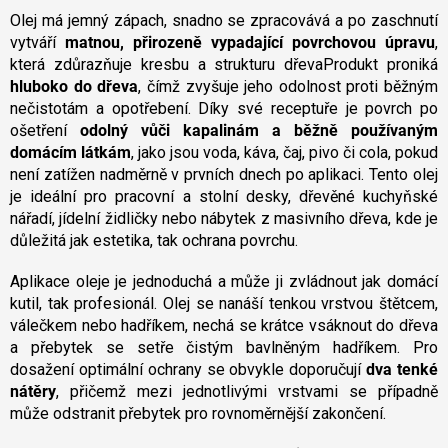
k
Olej má jemný zápach, snadno se zpracovává a po zaschnutí
y
vytváří
matnou, přirozeně vypadající povrchovou úpravu
,
v
která zdůrazňuje kresbu a strukturu dřeva
Produkt proniká
ý
hluboko do dřeva
, čímž zvyšuje jeho odolnost proti běžným
p
nečistotám a opotřebení. Díky své receptuře je povrch po
i
s
ošetření
odolný vůči kapalinám a běžně používaným
u
domácím látkám
, jako jsou voda, káva, čaj, pivo či cola, pokud
není zatížen nadměrně v prvních dnech po aplikaci. Tento olej
je ideální pro pracovní a stolní desky, dřevěné kuchyňské
nářadí, jídelní židličky nebo nábytek z masivního dřeva, kde je
důležitá jak estetika, tak ochrana povrchu.
Aplikace oleje je jednoduchá a může ji zvládnout jak domácí
kutil, tak profesionál. Olej se nanáší tenkou vrstvou štětcem,
válečkem nebo hadříkem, nechá se krátce vsáknout do dřeva
a přebytek se setře čistým bavlněným hadříkem. Pro
dosažení optimální ochrany se obvykle doporučují
dva tenké
nátěry
, přičemž mezi jednotlivými vrstvami se případně
může odstranit přebytek pro rovnoměrnější zakončení.