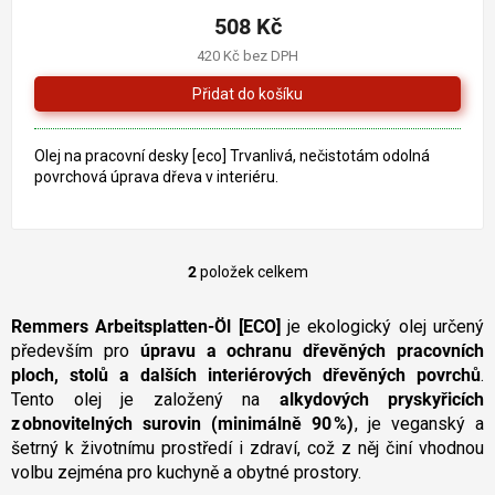
508 Kč
420 Kč bez DPH
Olej na pracovní desky [eco] Trvanlivá, nečistotám odolná
povrchová úprava dřeva v interiéru.
2
položek celkem
O
v
l
Remmers Arbeitsplatten‑Öl [ECO]
je ekologický olej určený
á
především pro
úpravu a ochranu dřevěných pracovních
d
ploch, stolů a dalších interiérových dřevěných povrchů
.
a
Tento olej je založený na
alkydových pryskyřicích
c
z obnovitelných surovin (minimálně 90 %)
, je veganský a
í
šetrný k životnímu prostředí i zdraví, což z něj činí vhodnou
p
r
volbu zejména pro kuchyně a obytné prostory.
v