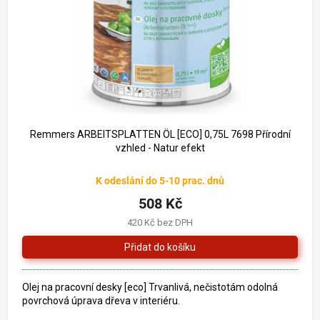
o
k
d
t
u
ů
k
t
ů
Remmers ARBEITSPLATTEN ÖL [ECO] 0,75L 7698 Přírodní
vzhled - Natur efekt
K odeslání do 5-10 prac. dnů
508 Kč
420 Kč bez DPH
Olej na pracovní desky [eco] Trvanlivá, nečistotám odolná
povrchová úprava dřeva v interiéru.