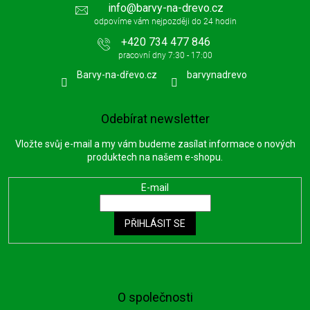
info
@
barvy-na-drevo.cz
+420 734 477 846
Barvy-na-dřevo.cz
barvynadrevo
Odebírat newsletter
Vložte svůj e-mail a my vám budeme zasílat informace o nových
produktech na našem e-shopu.
E-mail
PŘIHLÁSIT SE
O společnosti