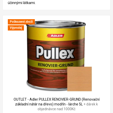
účinnými látkami.
Poškozené zboží
Výprodej
2 876 Kč
–30 %
OUTLET - Adler PULLEX RENOVIER-GRUND (Renovační
základní nátěr na dřevo) modřín - lärche 5L
+ dárek k
objednávce nad 1000Kč