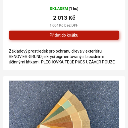
SKLADEM
1 ks
(
)
2 013 Kč
1 664 Kč bez DPH
Základový prostředek pro ochranu dřeva v exteriéru.
RENOVIER-GRUND je krycí pigmentovaný s biocidními
účinnými látkami. PLECHOVKA TEČE PŘES UZÁVĚR POUZE
OSOBNÍ...