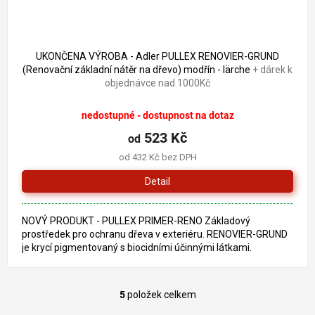
UKONČENA VÝROBA - Adler PULLEX RENOVIER-GRUND
(Renovační základní nátěr na dřevo) modřín - lärche
+ dárek k
objednávce nad 1000Kč
nedostupné - dostupnost na dotaz
523 Kč
od
od 432 Kč bez DPH
Detail
NOVÝ PRODUKT - PULLEX PRIMER-RENO Základový
prostředek pro ochranu dřeva v exteriéru. RENOVIER-GRUND
je krycí pigmentovaný s biocidními účinnými látkami.
5
položek celkem
O
v