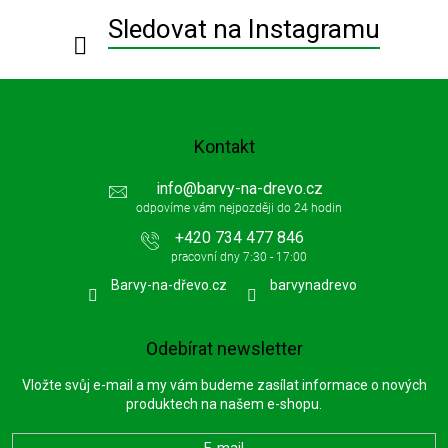
í
Sledovat na Instagramu
Kontakt
info
@
barvy-na-drevo.cz
+420 734 477 846
Barvy-na-dřevo.cz
barvynadrevo
Odebírat newsletter
Vložte svůj e-mail a my vám budeme zasílat informace o nových
produktech na našem e-shopu.
E-mail