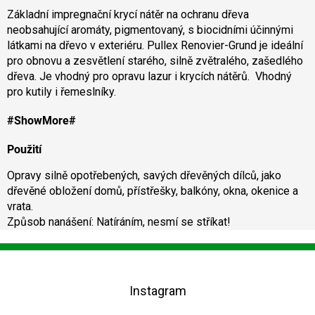
l
Základní impregnační krycí nátěr na ochranu dřeva
á
neobsahující aromáty, pigmentovaný, s biocidními účinnými
d
látkami na dřevo v exteriéru. Pullex Renovier-Grund je ideální
a
pro obnovu a zesvětlení starého, silně zvětralého, zašedlého
c
dřeva. Je vhodný pro opravu lazur i krycích nátěrů. Vhodný
í
pro kutily i řemeslníky.
p
r
v
#ShowMore#
k
y
Použití
v
ý
Opravy silně opotřebených, savých dřevěných dílců, jako
p
dřevěné obložení domů, přístřešky, balkóny, okna, okenice a
i
vrata.
s
Způsob nanášení:
Natíráním, nesmí se stříkat!
u
Z
á
p
Instagram
a
t