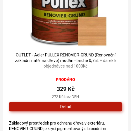
o
k
d
t
u
ů
k
t
ů
523 Kč
–37 %
OUTLET - Adler PULLEX RENOVIER-GRUND (Renovační
základní nátěr na dřevo) modřín - lärche 0,75L
+ dárek k
objednávce nad 1000Kč
PRODÁNO
329 Kč
272 Kč bez DPH
Detail
Základový prostředek pro ochranu dřeva v exteriéru.
RENOVIER-GRUND je krycí pigmentovaný s biocidními