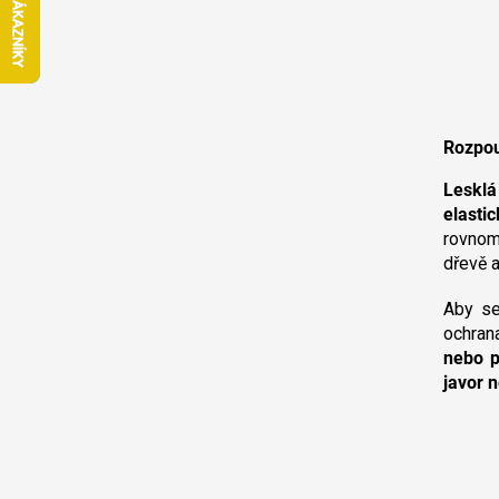
n
e
l
Rozpou
Lesklá
elasti
rovnom
dřevě 
Aby se
ochran
nebo p
javor 