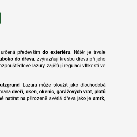
 určená především
do exteriéru
. Nátěr je trvale
luboko do dřeva
, zvýrazňují kresbu dřeva při jeho
rozpouštědlové lazury zajišťují regulaci vlhkosti ve
utzgrund
. Lazura může sloužit jako dlouhodobá
chrana
dveří, oken, okenic, garážových vrat, plotů
é natírat na přirozeně světlá dřeva jako je
smrk,