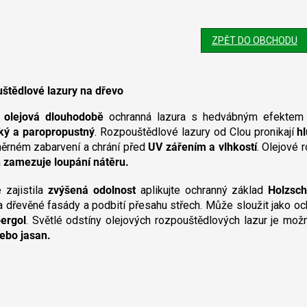
ZPĚT DO OBCHODU
štědlové lazury na dřevo
 olejová dlouhodobě
ochranná lazura s hedvábným efektem
cký a paropropustný
. Rozpouštědlové lazury od Clou pronikají
h
ěrném zabarvení a chrání před
UV zářením a vlhkostí
. Olejové 
a
zamezuje loupání nátěru.
 zajistila
zvýšená odolnost
aplikujte ochranný základ
Holzsch
a dřevěné fasády a podbití přesahu střech. Může sloužit jako o
ergol
. Světlé odstíny olejových rozpouštědlových lazur je možn
nebo jasan.