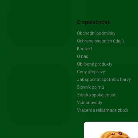
O společnosti
Obchodní podmínky
Ochrana osobních údajů
Kontakt
O nás
Oblíbené produkty
Ceny přepravy
Jak spočítat spotřebu barvy
Slovník pojmů
Záruka spokojenosti
Videonávody
Vrácení a reklamace zboží