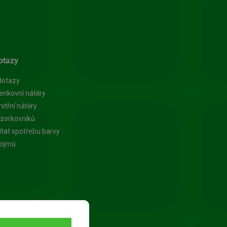
otazy
dotazy
enkovní nátěry
itřní nátěry
zorkovníků
ítat spotřebu barvy
pojmů