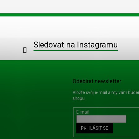
Sledovat na Instagramu
Odebírat newsletter
Vložte svůj e-mail a my vám bud
shopu.
E-mail
PŘIHLÁSIT SE