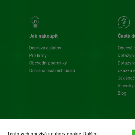
Jak nakoupit
Časté d
Doprava a platby
Obecné 
Pro firmy
Dotazy v
Obchodní podmínky
Dotazy vn
Ochrana osobních údajů
Ukázka v
Jak spoč
Slovník 
Blog
Tento web používá soubory cookie. Dalším