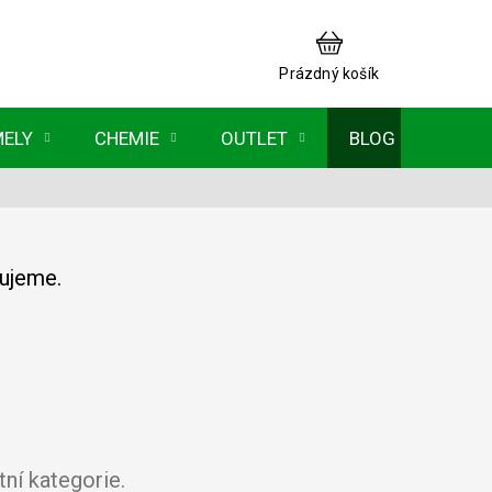
NÁKUPNÍ
KOŠÍK
Prázdný košík
MELY
CHEMIE
OUTLET
BLOG
vujeme.
ní kategorie.