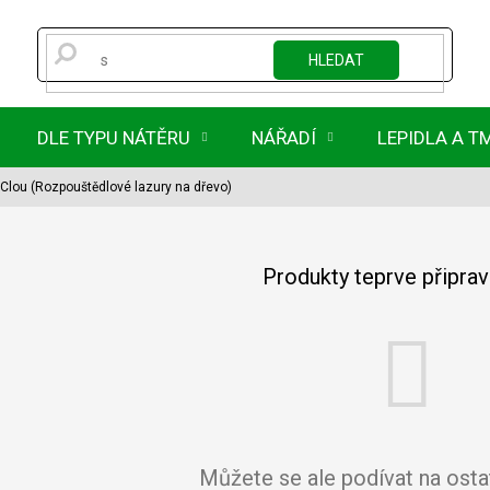
HLEDAT
DLE TYPU NÁTĚRU
NÁŘADÍ
LEPIDLA A T
Clou (Rozpouštědlové lazury na dřevo)
Produkty teprve připra
Můžete se ale podívat na ostat