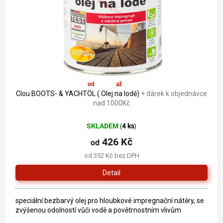
o
k
d
t
u
ů
k
t
ů
od
439 Kč
až
–5 %
Clou BOOTS- & YACHTÖL ( Olej na lodě)
+ dárek k objednávce
nad 1000Kč
SKLADEM
4 ks
(
)
426 Kč
od
od 352 Kč bez DPH
Detail
speciální bezbarvý olej pro hloubkové impregnační nátěry, se
zvýšenou odolností vůči vodě a povětrnostním vlivům