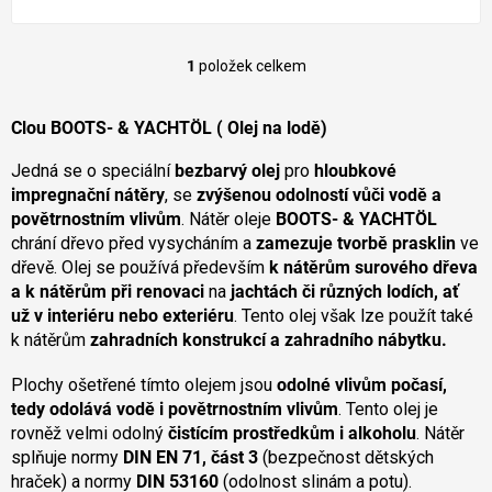
1
položek celkem
O
v
l
Clou BOOTS- & YACHTÖL ( Olej na lodě)
á
d
Jedná se o speciální
bezbarvý olej
pro
hloubkové
a
impregnační nátěry
, se
zvýšenou odolností vůči vodě a
c
povětrnostním vlivům
. Nátěr oleje
BOOTS- & YACHTÖL
í
p
chrání dřevo před vysycháním a
zamezuje tvorbě prasklin
ve
r
dřevě. Olej se používá především
k nátěrům surového dřeva
v
a k nátěrům při renovaci
na
jachtách či různých lodích, ať
k
už v interiéru nebo exteriéru
. Tento olej však lze použít také
y
k nátěrům
zahradních konstrukcí a zahradního nábytku.
v
ý
Plochy ošetřené tímto olejem jsou
odolné vlivům počasí,
p
i
tedy odolává vodě i povětrnostním vlivům
. Tento olej je
s
rovněž velmi odolný
čistícím prostředkům i alkoholu
. Nátěr
u
splňuje normy
DIN EN 71, část 3
(bezpečnost dětských
hraček) a normy
DIN 53160
(odolnost slinám a potu).