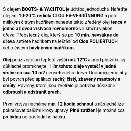
S olejem
BOOTS- & YACHTÖL
je údržba jednoduchá. Nařeďte
olej asi
10-20 % ředidla CLOU EV-VERDÜNNUNG
a poté
měkkým čistým hadříkem naneste takto zředěný olej t
ence v
jedné až dvou vrstvách rovnoměrně
ve směru vláken
dřeva. Přebytečný olej, který se po
10 min. nevsákne do
dřeva
setřete hadříkem na leštění od
Clou POLIERTUCH
nebo čistým
bavlněným hadříkem.
Olej
používejte při teplotě vyšší
než 12°C
a před použitím jej
důkladně promíchejte.
1 litr tohoto oleje vystačí v jedné
vrstvě na cca 10 m2
neošetřeného dřeva. Doporučujeme aby
byl povrch před aplikací
suchý, čistý, zbavený mastnoty a
smůly
. Povrchy, které jsou zvětralé je potřeba důkladně
odbrousit a odstranit prach.
První vrtsvu necháme min.
12 hodin schnout
a následně lze
pokračovat dalšími kroky úpravy.
Plné zatížení
je možné cca
po týdnu
od posledního nátěru.