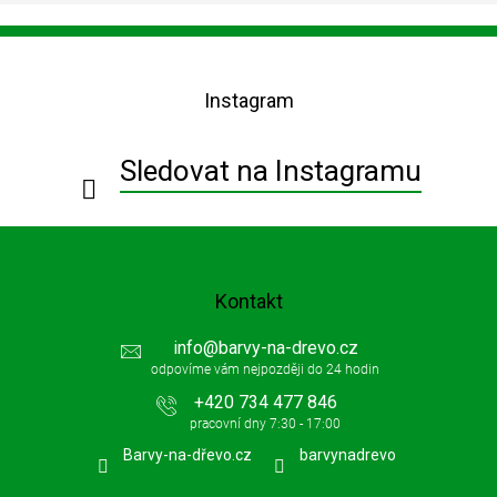
Z
á
p
Instagram
a
t
í
Sledovat na Instagramu
Kontakt
info
@
barvy-na-drevo.cz
+420 734 477 846
Barvy-na-dřevo.cz
barvynadrevo