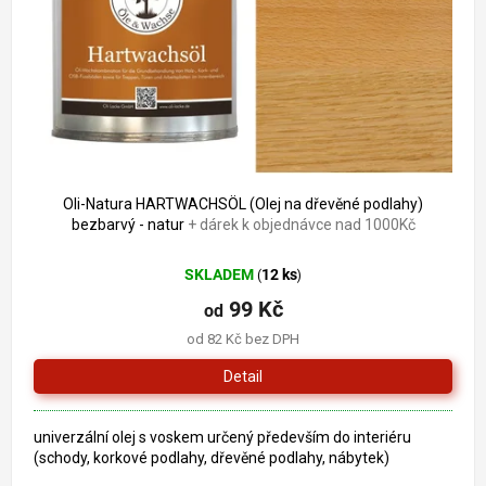
o
k
d
t
u
ů
k
t
ů
Oli-Natura HARTWACHSÖL (Olej na dřevěné podlahy)
bezbarvý - natur
+ dárek k objednávce nad 1000Kč
SKLADEM
12 ks
(
)
99 Kč
od
od 82 Kč bez DPH
Detail
univerzální olej s voskem určený především do interiéru
(schody, korkové podlahy, dřevěné podlahy, nábytek)