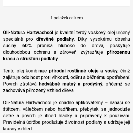
1
položek celkem
O
v
l
Oli-Natura Hartwachsöl
je kvalitní tvrdý voskový olej určený
á
speciálně pro
dřevěné podlahy
. Díky vysokému obsahu
d
sušiny
60 %
proniká hluboko do dřeva, poskytuje
a
dlouhodobou ochranu a zároveň zvýrazňuje
přirozenou
c
krásu a strukturu podlahy
.
í
p
Tento olej kombinuje
přírodní rostlinné oleje a vosky
r
, čímž
v
zajišťuje odolnost proti vlhkosti, oděru a běžnému opotřebení.
k
Povrch zůstává
hedvábně matný a prodyšný
, přičemž se
y
zachovává přirozený vzhled dřeva.
v
ý
Oli-Natura Hartwachsöl je snadno aplikovatelný – nanáší se
p
štětcem, válečkem nebo hadříkem, přebytek se jednoduše
i
setře a povrch je ihned hladký a připravený k používání.
s
u
Pravidelná údržba prodlužuje životnost podlahy a udržuje její
krásný vzhled.