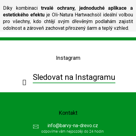
Díky kombinaci
trvalé ochrany, jednoduché aplikace a
estetického efektu
je Oli-Natura Hartwachsöl ideální volbou
pro všechny, kdo chtějí svým dřevěným podlahám zajistit
odolnost a zároveň zachovat přirozený šarm a teplý vzhled.
Z
á
p
Instagram
a
t
í
Sledovat na Instagramu
Kontakt
info
@
barvy-na-drevo.cz