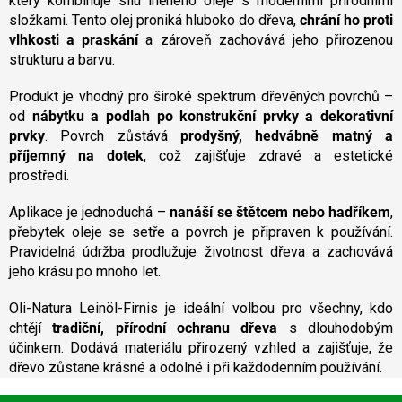
který kombinuje sílu lněného oleje s moderními přírodními
d
složkami. Tento olej proniká hluboko do dřeva,
chrání ho proti
a
vlhkosti a praskání
a zároveň zachovává jeho přirozenou
c
strukturu a barvu.
í
p
Produkt je vhodný pro široké spektrum dřevěných povrchů –
r
v
od
nábytku a podlah po konstrukční prvky a dekorativní
k
prvky
. Povrch zůstává
prodyšný, hedvábně matný a
y
příjemný na dotek
, což zajišťuje zdravé a estetické
v
prostředí.
ý
p
Aplikace je jednoduchá –
nanáší se štětcem nebo hadříkem
,
i
přebytek oleje se setře a povrch je připraven k používání.
s
u
Pravidelná údržba prodlužuje životnost dřeva a zachovává
jeho krásu po mnoho let.
Oli-Natura Leinöl-Firnis je ideální volbou pro všechny, kdo
chtějí
tradiční, přírodní ochranu dřeva
s dlouhodobým
účinkem. Dodává materiálu přirozený vzhled a zajišťuje, že
dřevo zůstane krásné a odolné i při každodenním používání.