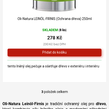
Oli-Natura LEINÖL-FIRNIS (Ochrana dřeva) 250ml
SKLADEM
8 ks
(
)
278 Kč
230 Kč bez DPH
tento lněný olej pečuje a ošetřuje dřevo v exteriéru i interiéru
3
položek celkem
O
v
l
Oli-Natura Leinöl-Firnis
je tradiční ochranný olej pro
dřevo
,
á