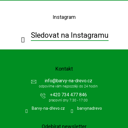
Z
á
p
Instagram
a
t
í
Sledovat na Instagramu
Kontakt
info
@
barvy-na-drevo.cz
+420 734 477 846
Barvy-na-dřevo.cz
barvynadrevo
Odebírat newsletter