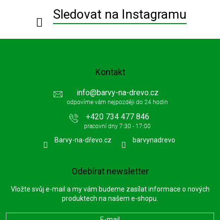
í
Sledovat na Instagramu
Kontakt
info
@
barvy-na-drevo.cz
+420 734 477 846
Barvy-na-dřevo.cz
barvynadrevo
Odebírat newsletter
Vložte svůj e-mail a my vám budeme zasílat informace o nových
produktech na našem e-shopu.
E-mail