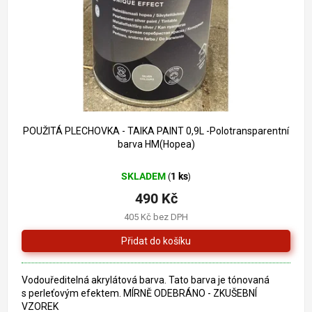
o
k
d
t
u
ů
k
t
ů
1 109 Kč
–55 %
POUŽITÁ PLECHOVKA - TAIKA PAINT 0,9L -Polotransparentní
barva HM(Hopea)
SKLADEM
1 ks
(
)
490 Kč
405 Kč bez DPH
Vodouředitelná akrylátová barva. Tato barva je tónovaná
s perleťovým efektem. MÍRNĚ ODEBRÁNO - ZKUŠEBNÍ
VZOREK