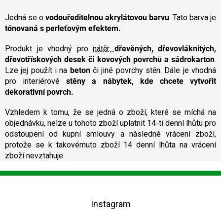
v
l
Jedná se o
vodouředitelnou akrylátovou barvu
. Tato barva je
á
tónovaná s perleťovým efektem.
d
a
Produkt je vhodný pro
nátěr
dřevěných, dřevovláknitých,
c
dřevotřískových desek či kovových povrchů a sádrokarton
.
í
Lze jej použít i na
beton
či jiné povrchy stěn. Dále je vhodná
p
pro interiérové
stěny a nábytek, kde chcete vytvořit
r
v
dekorativní povrch.
k
y
Vzhledem k tomu, že se jedná o zboží, které se míchá na
v
objednávku, nelze u tohoto zboží uplatnit 14-ti denní lhůtu pro
ý
odstoupení od kupní smlouvy a následné vrácení zboží,
p
protože se k takovémuto zboží 14 denní lhůta na vrácení
i
zboží nevztahuje.
s
u
Z
á
p
Instagram
a
t