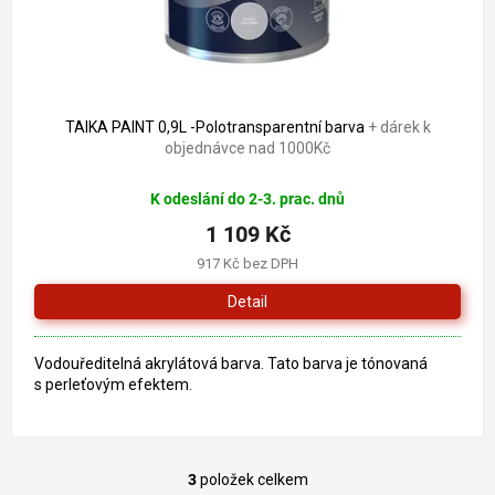
TAIKA PAINT 0,9L -Polotransparentní barva
+ dárek k
objednávce nad 1000Kč
K odeslání do 2-3. prac. dnů
1 109 Kč
917 Kč bez DPH
Detail
Vodouředitelná akrylátová barva. Tato barva je tónovaná
s perleťovým efektem.
3
položek celkem
O