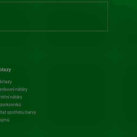
otazy
dotazy
enkovní nátěry
itřní nátěry
zorkovníků
ítat spotřebu barvy
pojmů