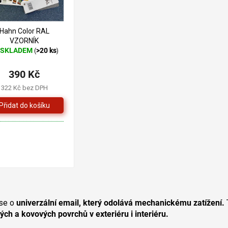
Hahn Color RAL
VZORNÍK
SKLADEM
>20 ks
(
)
ůměrné
dnocení
390 Kč
oduktu
322 Kč bez DPH
zdiček.
O
v
se o
univerzální email, který odolává mechanickému zatížení.
l
ých a kovových povrchů v exteriéru i interiéru.
á
d