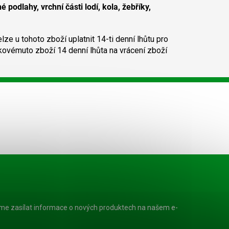
 podlahy, vrchní části lodí, kola, žebříky,
ze u tohoto zboží uplatnit 14-ti denní lhůtu pro
kovémuto zboží 14 denní lhůta na vrácení zboží
eme zasílat informace o nových produktech na našem e-