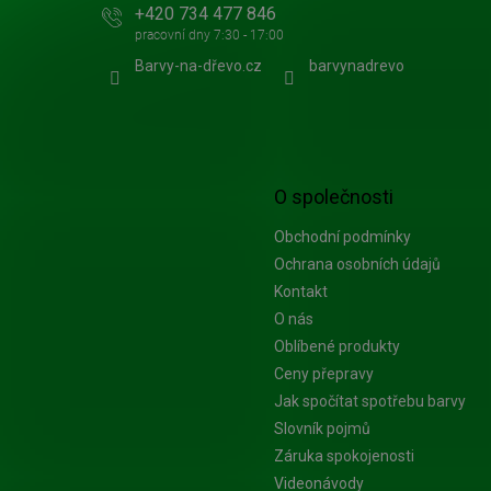
+420 734 477 846
Barvy-na-dřevo.cz
barvynadrevo
O společnosti
Obchodní podmínky
Ochrana osobních údajů
Kontakt
O nás
Oblíbené produkty
Ceny přepravy
Jak spočítat spotřebu barvy
Slovník pojmů
Záruka spokojenosti
Videonávody