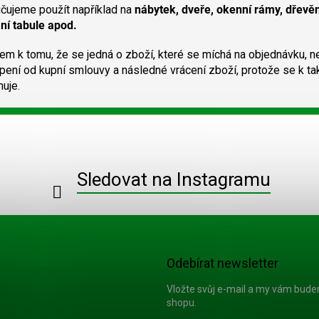
a
čujeme použít například na
nábytek, dveře, okenní rámy, dřevěné
c
ní tabule apod.
í
p
m k tomu, že se jedná o zboží, které se míchá na objednávku, nel
r
pení od kupní smlouvy a následné vrácení zboží, protože se k ta
v
uje.
k
y
v
ý
p
i
s
Sledovat na Instagramu
u
Odebírat newsletter
Vložte svůj e-mail a my vám bud
shopu.