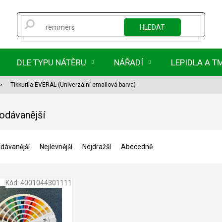
HLEDAT
DLE TYPU NÁTĚRU
NÁŘADÍ
LEPIDLA A T
Tikkurila EVERAL (Univerzální emailová barva)
odávanější
dávanější
Nejlevnější
Nejdražší
Abecedně
Kód:
4001044301111