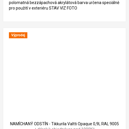
polomatná bezzápachová akrylátová barva určena speciálně
pro použití v exteriéru STAV VIZ FOTO
Výprodej
749 Kč
–13 %
NAMÍCHANÝ ODSTÍN - Tikkurila Valtti Opaque 0,9L RAL 9005