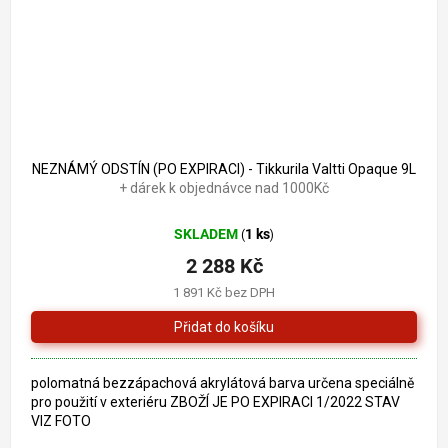
5 721 Kč
–60 %
NEZNÁMÝ ODSTÍN (PO EXPIRACI) - Tikkurila Valtti Opaque 9L
+ dárek k objednávce nad 1000Kč
SKLADEM
1 ks
(
)
2 288 Kč
1 891 Kč bez DPH
polomatná bezzápachová akrylátová barva určena speciálně
pro použití v exteriéru ZBOŽÍ JE PO EXPIRACI 1/2022 STAV
VIZ FOTO