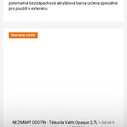
polomatná bezzápachová akrylátová barva určena speciálně
pro použití v exteriéru
Neznámý odstín
1 679 Kč
–25 %
NEZNÁMÝ ODSTÍN - Tikkurila Valtti Opaque 2,7L
+ dárek k