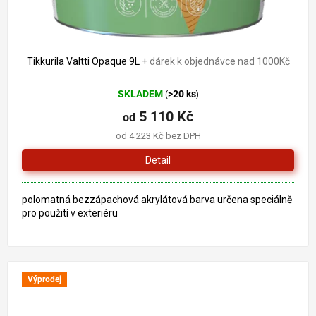
Tikkurila Valtti Opaque 9L
+ dárek k objednávce nad 1000Kč
SKLADEM
>20 ks
(
)
5 110 Kč
od
od 4 223 Kč bez DPH
Detail
polomatná bezzápachová akrylátová barva určena speciálně
pro použití v exteriéru
Výprodej