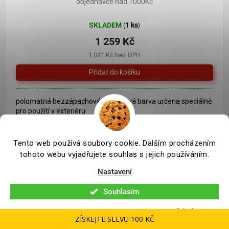
objednávce nad 1000Kč
SKLADEM
1 ks
(
)
1 259 Kč
1 041 Kč bez DPH
polomatná bezzápachová akrylátová barva určena speciálně
pro použití v exteriéru
Tento web používá soubory cookie. Dalším procházením
tohoto webu vyjadřujete souhlas s jejich používáním.
Neznámý odstín
Nastavení
Souhlasím
Odmítnout
ZÍSKEJTE SLEVU 100 KČ