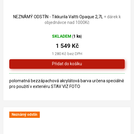
1 679 Kč
–7 %
NEZNÁMÝ ODSTÍN - Tikkurila Valtti Opaque 2,7L
+ dárek k
objednávce nad 1000Kč
SKLADEM
1 ks
(
)
1 549 Kč
1 280 Kč bez DPH
polomatná bezzápachová akrylátová barva určena speciálně
pro použití v exteriéru STAV VIZ FOTO
Neznámý odstín