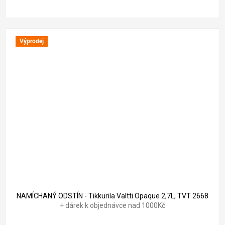
Výprodej
1 870 Kč
–15 %
NAMÍCHANÝ ODSTÍN - Tikkurila Valtti Opaque 2,7L, TVT 2668
+ dárek k objednávce nad 1000Kč