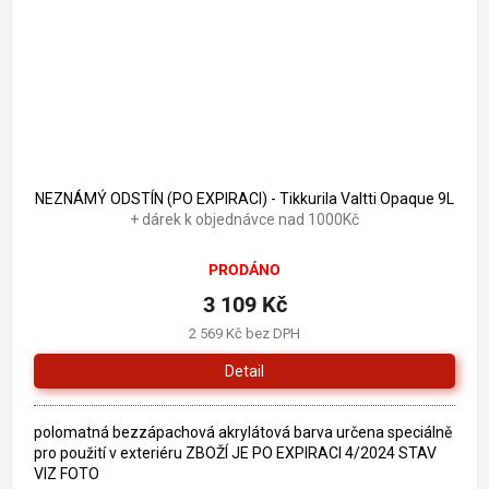
6 218 Kč
–50 %
NEZNÁMÝ ODSTÍN (PO EXPIRACI) - Tikkurila Valtti Opaque 9L
+ dárek k objednávce nad 1000Kč
PRODÁNO
3 109 Kč
2 569 Kč bez DPH
Detail
polomatná bezzápachová akrylátová barva určena speciálně
pro použití v exteriéru ZBOŽÍ JE PO EXPIRACI 4/2024 STAV
VIZ FOTO