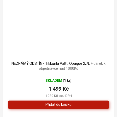
1 679 Kč
–10 %
NEZNÁMÝ ODSTÍN - Tikkurila Valtti Opaque 2,7L
+ dárek k
objednávce nad 1000Kč
SKLADEM
1 ks
(
)
1 499 Kč
1 239 Kč bez DPH