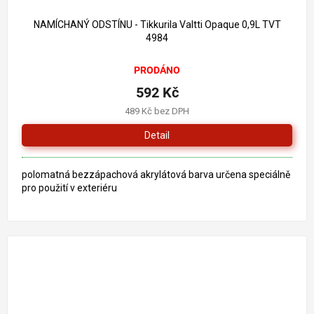
692 Kč
–14 %
NAMÍCHANÝ ODSTÍNU - Tikkurila Valtti Opaque 0,9L TVT
4984
PRODÁNO
592 Kč
489 Kč bez DPH
Detail
polomatná bezzápachová akrylátová barva určena speciálně
pro použití v exteriéru