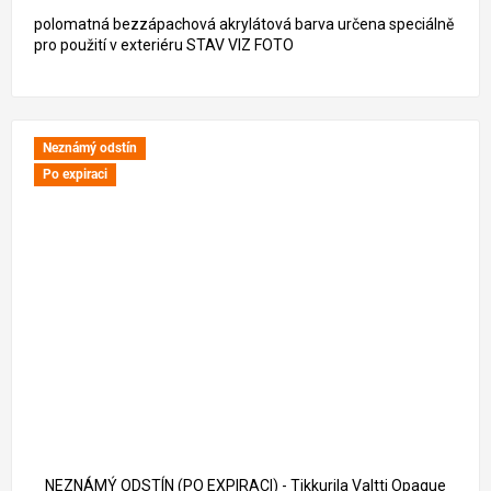
polomatná bezzápachová akrylátová barva určena speciálně
pro použití v exteriéru STAV VIZ FOTO
Neznámý odstín
Po expiraci
1 217 Kč
–59 %
NEZNÁMÝ ODSTÍN (PO EXPIRACI) - Tikkurila Valtti Opaque