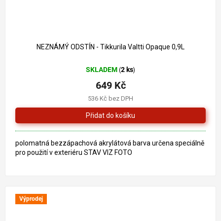
718 Kč
–9 %
NEZNÁMÝ ODSTÍN - Tikkurila Valtti Opaque 0,9L
SKLADEM
2 ks
(
)
649 Kč
536 Kč bez DPH
polomatná bezzápachová akrylátová barva určena speciálně
pro použití v exteriéru STAV VIZ FOTO
Výprodej