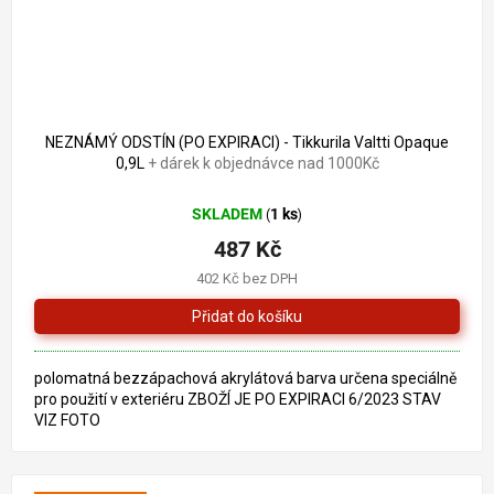
1 217 Kč
–59 %
NEZNÁMÝ ODSTÍN (PO EXPIRACI) - Tikkurila Valtti Opaque
0,9L
+ dárek k objednávce nad 1000Kč
SKLADEM
1 ks
(
)
487 Kč
402 Kč bez DPH
polomatná bezzápachová akrylátová barva určena speciálně
pro použití v exteriéru ZBOŽÍ JE PO EXPIRACI 6/2023 STAV
VIZ FOTO