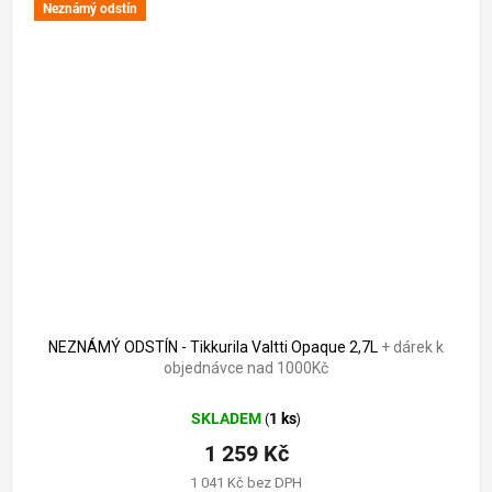
Neznámý odstín
1 679 Kč
–25 %
NEZNÁMÝ ODSTÍN - Tikkurila Valtti Opaque 2,7L
+ dárek k
objednávce nad 1000Kč
SKLADEM
1 ks
(
)
1 259 Kč
1 041 Kč bez DPH