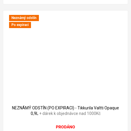
Neznámý odstín
Po expiraci
752 Kč
–50 %
NEZNÁMÝ ODSTÍN (PO EXPIRACI) - Tikkurila Valtti Opaque
0,9L
+ dárek k objednávce nad 1000Kč
PRODÁNO