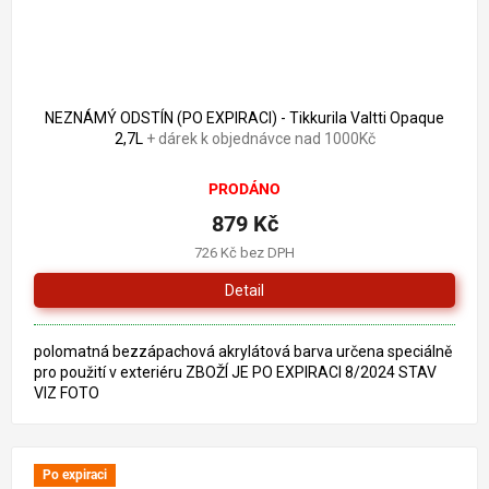
1 759 Kč
–50 %
NEZNÁMÝ ODSTÍN (PO EXPIRACI) - Tikkurila Valtti Opaque
2,7L
+ dárek k objednávce nad 1000Kč
PRODÁNO
879 Kč
726 Kč bez DPH
Detail
polomatná bezzápachová akrylátová barva určena speciálně
pro použití v exteriéru ZBOŽÍ JE PO EXPIRACI 8/2024 STAV
VIZ FOTO
Po expiraci