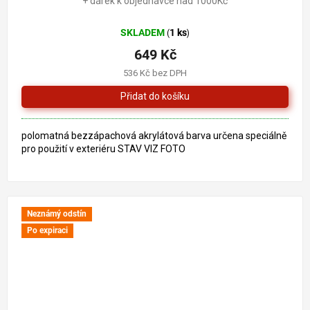
+ dárek k objednávce nad 1000Kč
SKLADEM
1 ks
(
)
649 Kč
536 Kč bez DPH
polomatná bezzápachová akrylátová barva určena speciálně
pro použití v exteriéru STAV VIZ FOTO
Neznámý odstín
Po expiraci