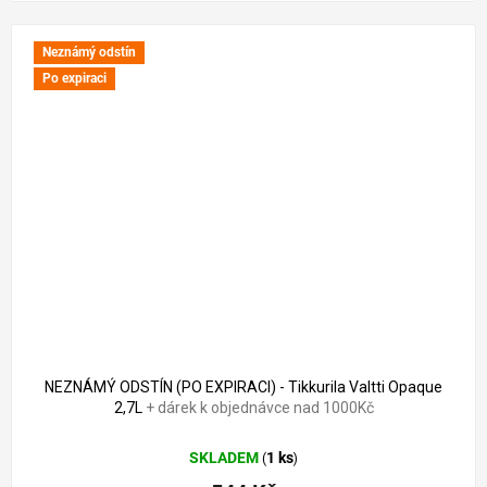
Neznámý odstín
Po expiraci
1 814 Kč
–70 %
NEZNÁMÝ ODSTÍN (PO EXPIRACI) - Tikkurila Valtti Opaque
2,7L
+ dárek k objednávce nad 1000Kč
SKLADEM
1 ks
(
)