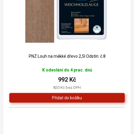
o
k
d
t
u
ů
k
t
ů
PNZ Louh na měkké dřevo 2,5l Odstín: č.8
K odeslání do 4 prac. dnů
992 Kč
820 Kč bez DPH