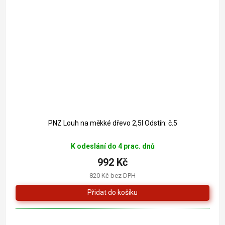
PNZ Louh na měkké dřevo 2,5l Odstín: č.5
K odeslání do 4 prac. dnů
992 Kč
820 Kč bez DPH