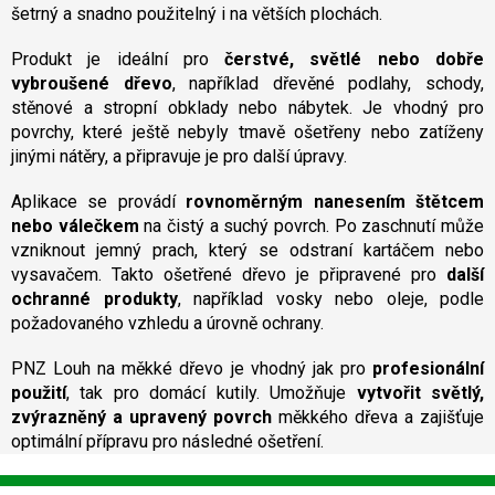
šetrný a snadno použitelný i na větších plochách.
í
p
Produkt je ideální pro
čerstvé, světlé nebo dobře
r
v
vybroušené dřevo
, například dřevěné podlahy, schody,
k
stěnové a stropní obklady nebo nábytek. Je vhodný pro
y
povrchy, které ještě nebyly tmavě ošetřeny nebo zatíženy
v
jinými nátěry, a připravuje je pro další úpravy.
ý
p
Aplikace se provádí
rovnoměrným nanesením štětcem
i
nebo válečkem
na čistý a suchý povrch. Po zaschnutí může
s
u
vzniknout jemný prach, který se odstraní kartáčem nebo
vysavačem. Takto ošetřené dřevo je připravené pro
další
ochranné produkty
, například vosky nebo oleje, podle
požadovaného vzhledu a úrovně ochrany.
PNZ Louh na měkké dřevo je vhodný jak pro
profesionální
použití
, tak pro domácí kutily. Umožňuje
vytvořit světlý,
zvýrazněný a upravený povrch
měkkého dřeva a zajišťuje
optimální přípravu pro následné ošetření.
Z