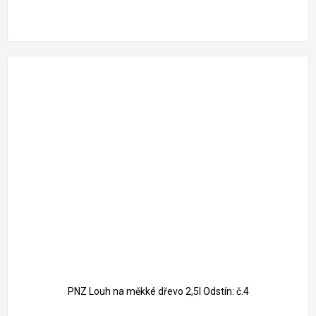
PNZ Louh na měkké dřevo 2,5l Odstín: č.4