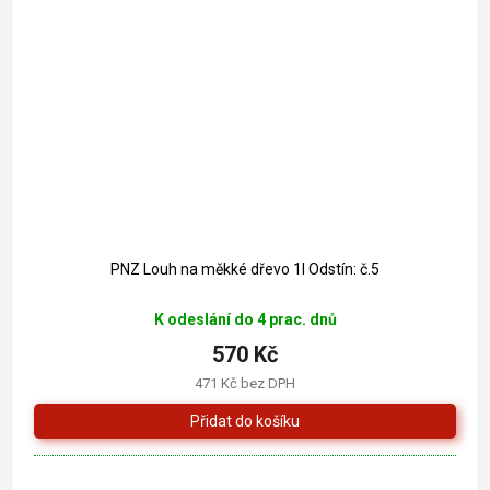
PNZ Louh na měkké dřevo 1l Odstín: č.5
K odeslání do 4 prac. dnů
570 Kč
471 Kč bez DPH