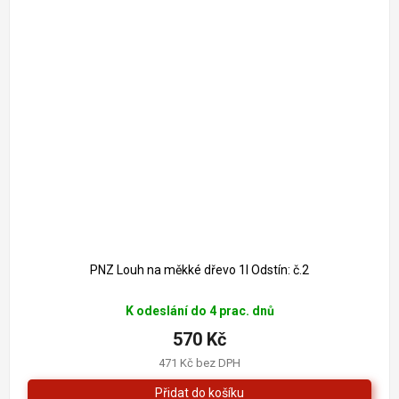
PNZ Louh na měkké dřevo 1l Odstín: č.2
K odeslání do 4 prac. dnů
570 Kč
471 Kč bez DPH