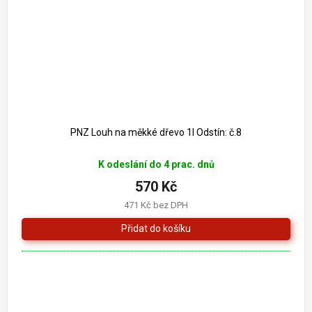
PNZ Louh na měkké dřevo 1l Odstín: č.8
K odeslání do 4 prac. dnů
570 Kč
471 Kč bez DPH