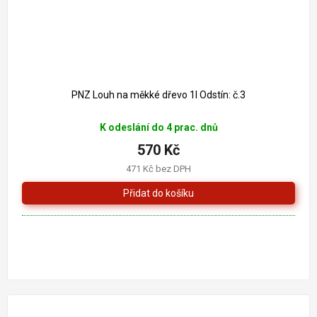
PNZ Louh na měkké dřevo 1l Odstín: č.3
K odeslání do 4 prac. dnů
570 Kč
471 Kč bez DPH