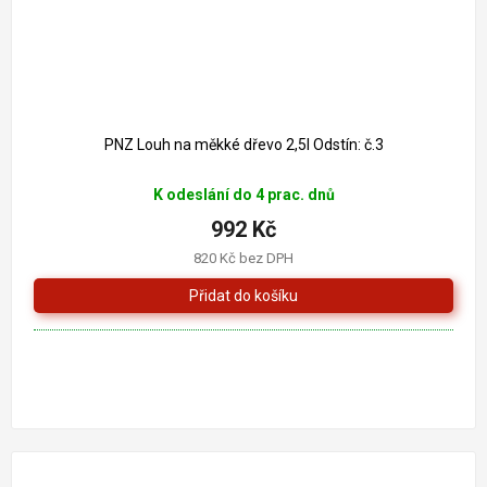
PNZ Louh na měkké dřevo 2,5l Odstín: č.3
K odeslání do 4 prac. dnů
992 Kč
820 Kč bez DPH