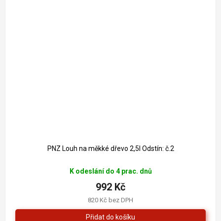
PNZ Louh na měkké dřevo 2,5l Odstín: č.2
K odeslání do 4 prac. dnů
992 Kč
820 Kč bez DPH