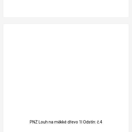
PNZ Louh na měkké dřevo 1l Odstín: č.4