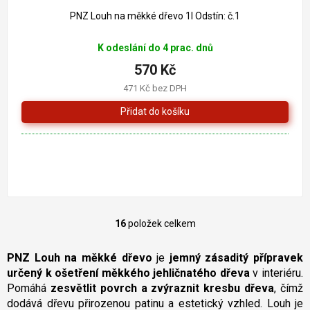
PNZ Louh na měkké dřevo 1l Odstín: č.1
K odeslání do 4 prac. dnů
570 Kč
471 Kč bez DPH
16
položek celkem
O
v
l
PNZ Louh na měkké dřevo
je
jemný zásaditý přípravek
á
určený k ošetření měkkého jehličnatého dřeva
v interiéru.
d
Pomáhá
zesvětlit povrch a zvýraznit kresbu dřeva
, čímž
a
dodává dřevu přirozenou patinu a estetický vzhled. Louh je
c