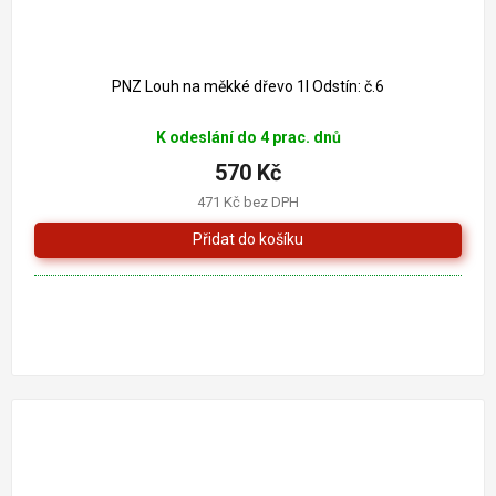
PNZ Louh na měkké dřevo 1l Odstín: č.6
K odeslání do 4 prac. dnů
570 Kč
471 Kč bez DPH