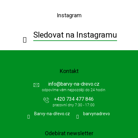
á
p
Instagram
a
t
í
Sledovat na Instagramu
Kontakt
info
@
barvy-na-drevo.cz
+420 734 477 846
Barvy-na-dřevo.cz
barvynadrevo
Odebírat newsletter