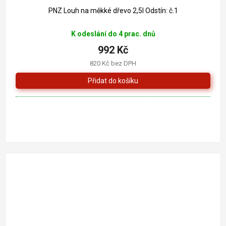
PNZ Louh na měkké dřevo 2,5l Odstín: č.1
K odeslání do 4 prac. dnů
992 Kč
820 Kč bez DPH