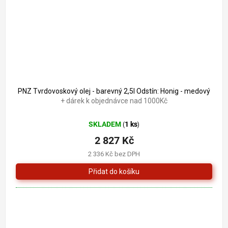
PNZ Tvrdovoskový olej - barevný 2,5l Odstín: Honig - medový
+ dárek k objednávce nad 1000Kč
SKLADEM
1 ks
(
)
2 827 Kč
2 336 Kč bez DPH