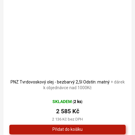
PNZ Tvrdovoskový olej - bezbarvý 2,5l Odstín: matný
+ dárek
k objednávce nad 1000Kč
SKLADEM
2 ks
(
)
2 585 Kč
2 136 Kč bez DPH