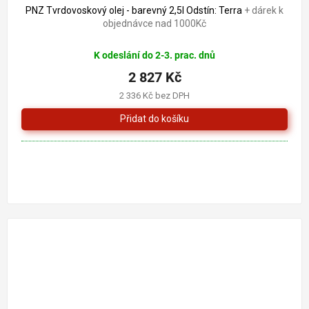
PNZ Tvrdovoskový olej - barevný 2,5l Odstín: Terra
+ dárek k
objednávce nad 1000Kč
K odeslání do 2-3. prac. dnů
2 827 Kč
2 336 Kč bez DPH