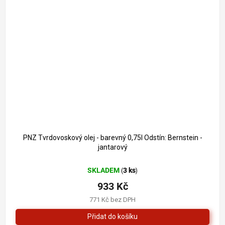
PNZ Tvrdovoskový olej - barevný 0,75l Odstín: Bernstein -
jantarový
SKLADEM
3 ks
(
)
933 Kč
771 Kč bez DPH