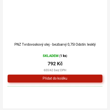
PNZ Tvrdovoskový olej - bezbarvý 0,75l Odstín: lesklý
SKLADEM
1 ks
(
)
792 Kč
655 Kč bez DPH