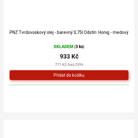
PNZ Tvrdovoskový olej - barevný 0,75l Odstín: Honig - medový
SKLADEM
3 ks
(
)
933 Kč
771 Kč bez DPH