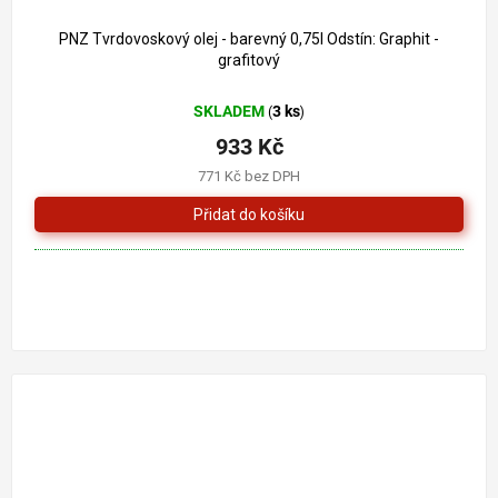
PNZ Tvrdovoskový olej - barevný 0,75l Odstín: Graphit -
grafitový
SKLADEM
3 ks
(
)
933 Kč
771 Kč bez DPH