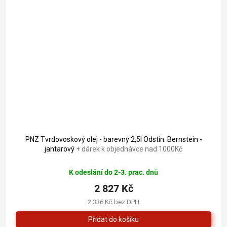
PNZ Tvrdovoskový olej - barevný 2,5l Odstín: Bernstein -
jantarový
+ dárek k objednávce nad 1000Kč
K odeslání do 2-3. prac. dnů
2 827 Kč
2 336 Kč bez DPH