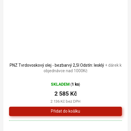
PNZ Tvrdovoskový olej - bezbarvý 2,5l Odstín: lesklý
+ dárek k
objednávce nad 1000Kč
SKLADEM
1 ks
(
)
2 585 Kč
2 136 Kč bez DPH