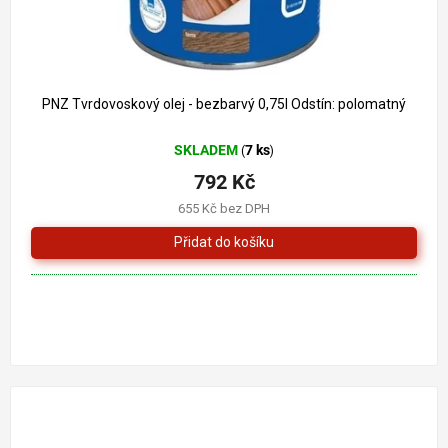
PNZ Tvrdovoskový olej - bezbarvý 0,75l Odstín: polomatný
SKLADEM
7 ks
(
)
792 Kč
655 Kč bez DPH