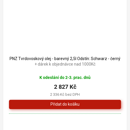
PNZ Tvrdovoskový olej - barevný 2,5l Odstín: Schwarz - černý
+ dárek k objednávce nad 1000Kč
K odeslání do 2-3. prac. dnů
2 827 Kč
2 336 Kč bez DPH