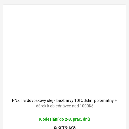
PNZ Tvrdovoskový olej - bezbarvý 10l Odstín: polomatný
+
dárek k objednávce nad 1000Kč
K odeslání do 2-3. prac. dnů
9 872 Kč