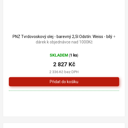
PNZ Tvrdovoskový olej - barevný 2,5l Odstín: Weiss - bílý
+
dárek k objednávce nad 1000Kč
SKLADEM
1 ks
(
)
2 827 Kč
2 336 Kč bez DPH