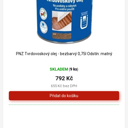
o
k
d
t
u
ů
k
t
ů
PNZ Tvrdovoskový olej - bezbarvý 0,75l Odstín: matný
Průměrné
SKLADEM
9 ks
(
)
hodnocení
produktu
792 Kč
je
655 Kč bez DPH
5,0
z
5
hvězdiček.