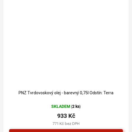
PNZ Tvrdovoskový olej - barevný 0,75l Odstín: Terra
SKLADEM
2 ks
(
)
933 Kč
771 Kč bez DPH